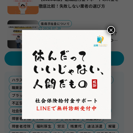
徹底比較！失敗しない業者の選び方
傷病手当金について
×
2026.07.29
公務員の傷病手当金はいつからもらえる？
退職後も貰う方法は？受給の仕組みについ
て徹底解説
記事テーマ
ハラスメント
スタートアップ
生活福祉資金貸付制度
職業訓練受講給付金
転職エージェント
免除申請
ブラック企業
ベンチャー企業
不支給
引っ越し
不正受給
保険料
等級
転職
離職票
社宅
社会保険給付金
障害厚生年金
業務委託
労務不能
障害者手帳
ハローワーク
引き継ぎ
派遣契約
障害者控除
福利厚生
労災
残業代
違法派遣
解雇