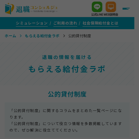
シミュレーション
ご利用の流れ
社会保険給付金とは
ホーム
もらえる給付金ラボ
公的貸付制度
＋
給付金がいくらもらえるか知りたい方
退職の情報を届ける
＋
給付金サポートをご検討中の方
もらえる給付金ラボ
＋
評判・口コミ
公的貸付制度
＋
給付金がもらえる転職支援を活用する方
「公的貸付制度」に関するコラムをまとめた一覧ページにな
ります。
「公的貸付制度」について役立つ情報を多数掲載しています
ので、ぜひ解決に役立ててください。
＋
1年以上ご通院を続けている方