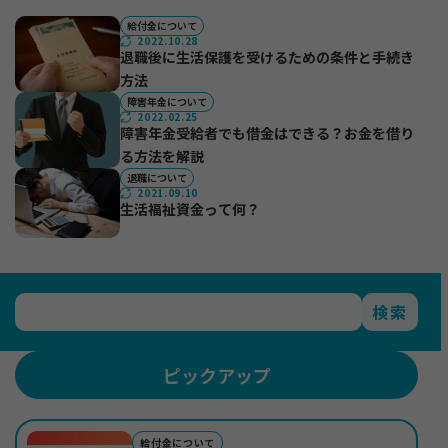
給付金について
2022.10.28
＋
法人ご担当者・インフルエンサーの方
退職後に生活保護を受けるための条件と手続き
方法
障害年金について
2022.02.25
＋
もらえる給付金ラボ
障害年金受給者でも借金はできる？お金を借り
る方法を解説
退職について
2021.09.10
＋
退職コンシェルジュについて
生活福祉資金って何？
検索
ピックアップ
給付金について