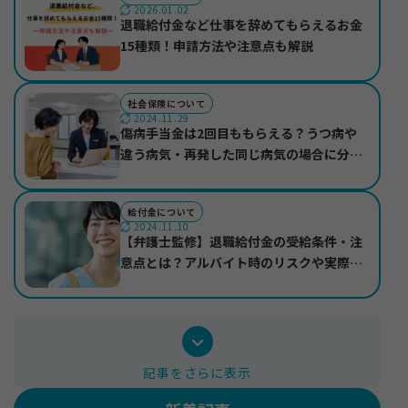
2026.01.02
退職給付金など仕事を辞めてもらえるお金
15種類！申請方法や注意点も解説
社会保険について
2024.11.29
傷病手当金は2回目ももらえる？うつ病や
お知らせ
違う病気・再発した同じ病気の場合に分け
サイトマップ
て紹介
プライバシーポリシー
個人情報の取り扱いについて
給付金について
2024.11.10
【弁護士監修】退職給付金の受給条件・注
意点とは？アルバイト時のリスクや実際の
受給事例も紹介
記事をさらに表示