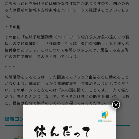
こちらも給付を受けるには細かな条件指定がありますので、関心のあ
る人は最新の情報や支給条件をハローワークで確認するとよいでしょ
う。
・その他
その他に「広域求職活動費（ハローワーク紹介求人対象の遠方での職
探しの交通費補助）」「移転費（引っ越し費用の補助）」など様々な
給付金があります。これについても関心のある人は、居住する市区町
村の窓口で確認してみると良いでしょう。
～～～
転職活動をするときは、また間違えてブラック企業などに勤めること
がないよう、慎重にしっかり情報収集をして進めるようにしてくださ
い。そのポイントとなるのは「人の話を聞く」ことです。一人で悩ん
だり、考え込んだりしないで、できるだけ多くの助言を仰いで、冷静
に、最後は自分で納得のいく答えを探してみてください。
×
退職コンシェルジュとは