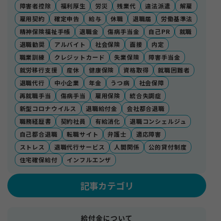
障害者控除
福利厚生
労災
残業代
違法派遣
解雇
雇用契約
確定申告
給与
休職
退職届
労働基準法
精神保険福祉手帳
退職金
傷病手当金
自己PR
就職
退職勧奨
アルバイト
社会保険
面接
内定
職業訓練
クレジットカード
失業保険
障害手当金
就労移行支援
産休
健康保険
資格取得
就職困難者
退職代行
中小企業
年金
うつ病
社会保障
再就職手当
傷病手当
雇用保険
統合失調症
新型コロナウイルス
退職給付金
会社都合退職
職務経歴書
契約社員
有給消化
退職コンシェルジュ
自己都合退職
転職サイト
弁護士
適応障害
ストレス
退職代行サービス
人間関係
公的貸付制度
住宅確保給付
インフルエンザ
記事カテゴリ
給付金について