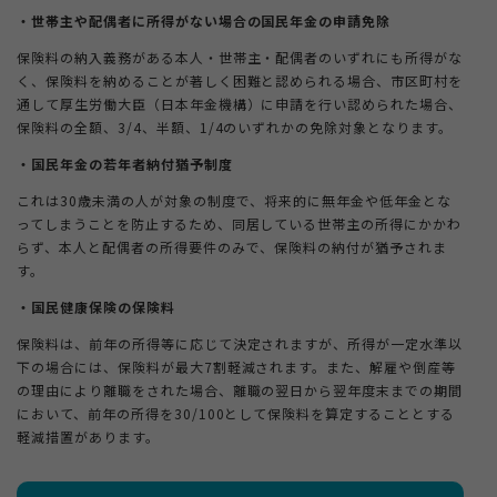
・世帯主や配偶者に所得がない場合の国民年金の申請免除
保険料の納入義務がある本人・世帯主・配偶者のいずれにも所得がな
く、保険料を納めることが著しく困難と認められる場合、市区町村を
通して厚生労働大臣（日本年金機構）に申請を行い認められた場合、
保険料の全額、3/4、半額、1/4のいずれかの免除対象となります。
・国民年金の若年者納付猶予制度
これは30歳未満の人が対象の制度で、将来的に無年金や低年金とな
ってしまうことを防止するため、同居している世帯主の所得にかかわ
らず、本人と配偶者の所得要件のみで、保険料の納付が猶予されま
す。
・国民健康保険の保険料
保険料は、前年の所得等に応じて決定されますが、所得が一定水準以
下の場合には、保険料が最大7割軽減されます。また、解雇や倒産等
の理由により離職をされた場合、離職の翌日から翌年度末までの期間
において、前年の所得を30/100として保険料を算定することとする
軽減措置があります。