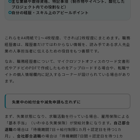
主な業績や取得資格、特記事項（制作物やイベント、酸化した
プロジェクト内での役割など）
自分の経歴・スキル上のアピールポイント
これらをA4用紙で1～4枚程度、できれば2枚程度にまとめます。職務
経歴書は、履歴書だけではわからない情報を、読み手である求人先企
業の人事担当者に伝えるための役目をもつ書類です。
なお、職務経歴書について、マイクロソフトオフィスのワード文書形
式やアドビのPDFで作成したものをアップロードする場合や、転職サ
イトの個人情報欄内に記入するコーナーが設けられている場合があり
ます。
失業中の給付金や減免申請も忘れずに
まず、失業状態になり、求職活動を行っている場合、雇用保険による
「基本手当」（いわゆる失業保険）が受給対象になります。
自己都合
退職
の場合は「待機期間7日＋給付制限1カ月＋認定日を待つ1カ
月」、
会社都合退職
の場合は「待機期間7日間＋認定日を待つ1カ