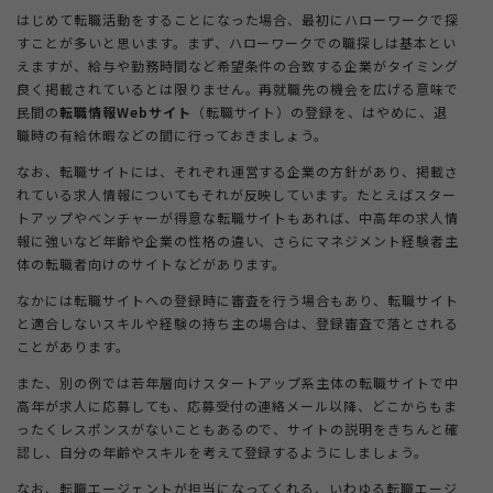
はじめて転職活動をすることになった場合、最初にハローワークで探
すことが多いと思います。まず、ハローワークでの職探しは基本とい
えますが、給与や勤務時間など希望条件の合致する企業がタイミング
良く掲載されているとは限りません。再就職先の機会を広げる意味で
民間の
転職情報Webサイト
（転職サイト）の登録を、はやめに、退
職時の有給休暇などの間に行っておきましょう。
なお、転職サイトには、それぞれ運営する企業の方針があり、掲載さ
れている求人情報についてもそれが反映しています。たとえばスター
トアップやベンチャーが得意な転職サイトもあれば、中高年の求人情
報に強いなど年齢や企業の性格の違い、さらにマネジメント経験者主
体の転職者向けのサイトなどがあります。
なかには転職サイトへの登録時に審査を行う場合もあり、転職サイト
と適合しないスキルや経験の持ち主の場合は、登録審査で落とされる
ことがあります。
また、別の例では若年層向けスタートアップ系主体の転職サイトで中
高年が求人に応募しても、応募受付の連絡メール以降、どこからもま
ったくレスポンスがないこともあるので、サイトの説明をきちんと確
認し、自分の年齢やスキルを考えて登録するようにしましょう。
なお、転職エージェントが担当になってくれる、いわゆる転職エージ