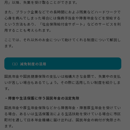
月」以降、失業を受け取ることができます。
また、ブラック企業などでの長時間におよぶ残業などハードワークで
心身を病んでしまった場合には傷病手当金や障害年金などを受給する
という方法もあり、「社会保険給付金サポート」などのサービスを利
用することも考えられます。
ここでは、それ以外のお金について助けてくれる制度について解説し
ます。
（
1
）減免制度の活用
国民年金や国民健康保険の支払いは結構大きな金額で、失業中の支払
いが苦しい場合もあるでしょう。その際に活用したい制度を紹介しま
す。
・障害や生活保護に伴う国民年金の法定免除
国民年金や厚生年金保険などから障害年金・障害厚生年金を受けてい
る場合、あるいは生活保護法による生活扶助を受けている場合に市区
町村を通して日本年金機構に届け出れば、国民年金の納付が免除され
ます。