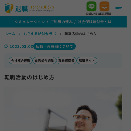
シミュレーション
ご利用の流れ
社会保険給付金とは
ホーム
もらえる給付金ラボ
転職活動のはじめ方
＋
給付金がいくらもらえるか知りたい方
2023.03.03
転職・再就職について
＋
給付金サポートをご検討中の方
会社都合退職
自己都合退職
職務経歴書
転職サイト
転職活動のはじめ方
＋
評判・口コミ
＋
給付金がもらえる転職支援を活用する方
＋
1年以上ご通院を続けている方