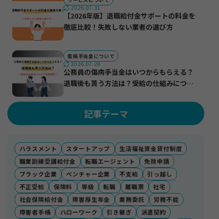
2026.07.31
【2026年版】退職給付金サポートの料金を
徹底比較！失敗しない業者の選び方
傷病手当金について
2026.07.29
公務員の傷病手当金はいつからもらえる？
退職後も貰う方法は？受給の仕組みについ
て徹底解説
記事テーマ
ハラスメント
スタートアップ
生活福祉資金貸付制度
職業訓練受講給付金
転職エージェント
免除申請
ブラック企業
ベンチャー企業
不支給
引っ越し
不正受給
保険料
等級
転職
離職票
社宅
社会保険給付金
障害厚生年金
業務委託
労務不能
障害者手帳
ハローワーク
引き継ぎ
派遣契約