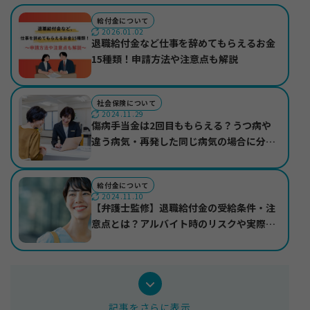
給付金について
2026.01.02
退職給付金など仕事を辞めてもらえるお金
15種類！申請方法や注意点も解説
社会保険について
2024.11.29
傷病手当金は2回目ももらえる？うつ病や
違う病気・再発した同じ病気の場合に分け
て紹介
給付金について
2024.11.10
【弁護士監修】退職給付金の受給条件・注
意点とは？アルバイト時のリスクや実際の
受給事例も紹介
記事をさらに表示