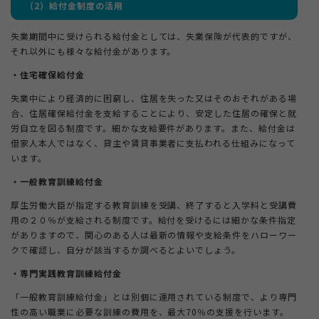
（
2
）給付金制度の活用
失業期間中に受けられる給付金としては、失業保険が代表的ですが、
それ以外にも様々な給付金があります。
・住宅確保給付金
失業中により経済的に困窮し、住居を失った又はそのおそれがある場
合、住居確保給付金を支給することにより、安定した住居の確保と就
労自立を図る制度です。細かな支給要件があります。また、給付金は
借家人本人ではなく、貸主や賃貸事業者に支払われる仕組みになって
います。
・一般教育訓練給付金
厚生労働大臣が指定する教育訓練を受講、終了すると入学料と受講費
用の２０％が支給される制度です。給付を受けるには細かな条件指定
がありますので、関心のある人は最新の情報や支給条件をハローワー
クで確認し、自分が該当するか調べるとよいでしょう。
・専門実践教育訓練給付金
「一般教育訓練給付金」とは別個に運用されている制度で、より専門
性の高い職業に必要な訓練の費用を、最大70％の支援を行います。