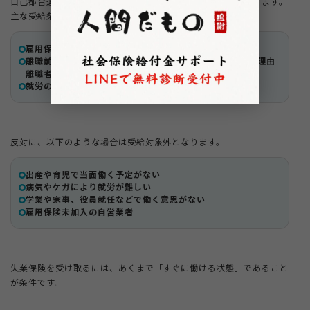
自己都合退職でも、一定の条件を満たせば失業保険を受給できます。
主な受給条件は以下のとおりです。
雇用保険に加入し、保険料を支払っている
離職前2年間に12カ月以上の被保険者期間がある（※特定理由
離職者など一部例外あり）
就労の意志と能力があり、求職活動を行っている
反対に、以下のような場合は受給対象外となります。
出産や育児で当面働く予定がない
病気やケガにより就労が難しい
学業や家事、役員就任などで働く意思がない
雇用保険未加入の自営業者
失業保険を受け取るには、あくまで「すぐに働ける状態」であること
が条件です。