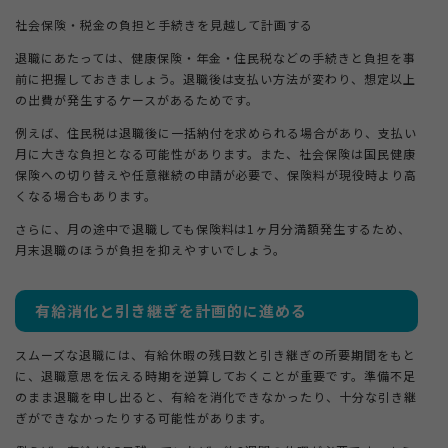
社会保険・税金の負担と手続きを見越して計画する
退職にあたっては、健康保険・年金・住民税などの手続きと負担を事
前に把握しておきましょう。退職後は支払い方法が変わり、想定以上
の出費が発生するケースがあるためです。
例えば、住民税は退職後に一括納付を求められる場合があり、支払い
月に大きな負担となる可能性があります。また、社会保険は国民健康
保険への切り替えや任意継続の申請が必要で、保険料が現役時より高
くなる場合もあります。
さらに、月の途中で退職しても保険料は1ヶ月分満額発生するため、
月末退職のほうが負担を抑えやすいでしょう。
有給消化と引き継ぎを計画的に進める
スムーズな退職には、有給休暇の残日数と引き継ぎの所要期間をもと
に、退職意思を伝える時期を逆算しておくことが重要です。準備不足
のまま退職を申し出ると、有給を消化できなかったり、十分な引き継
ぎができなかったりする可能性があります。