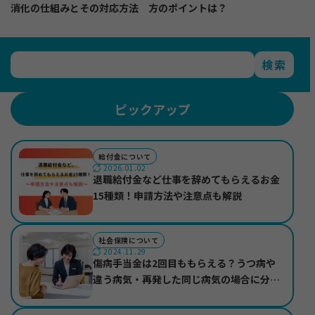
消化の仕組みとその対応方法
方のポイントは？
検索
ピックアップ
給付金について
2026.01.02
退職給付金など仕事を辞めてもらえるお金
15種類！申請方法や注意点も解説
社会保険について
2024.11.29
傷病手当金は2回目ももらえる？うつ病や
違う病気・再発した同じ病気の場合に分け
て紹介