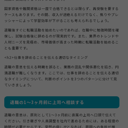
国家資格や難関資格は一度で合格できるとは限らず、再受験を要する
ケースもあります。その間、収入が途絶えるだけでなく、焦りやプレ
ッシャーによって学習効率が下がることも考えられるでしょう。
退職後すぐに転職活動を始めたいのであれば、在職中に勉強時間を確
保し、試験合格後に辞めるのが現実的です。また、業界のトレンドや
人材ニーズを見極め、市場価値が高まった時期に転職活動を始めるこ
とも重要です。
<h2>仕事を辞めることを伝える適切なタイミング
退職の意思を伝える時期を誤ると、業務の混乱や関係悪化を招き、円
満退職が難しくなります。ここでは、仕事を辞めることを伝える適切
なタイミングについて、判断のポイントを3つのパターンに分けて見
ていきましょう。
退職の1〜3ヶ月前に上司へ相談する
退職の意思は、原則として1〜3ヶ月前に直属の上司へ口頭で伝えて
ください。引き継ぎや人員調整を社内で進めるためには、ある程度の
時間が必要だからです。突然の申し出となれば、周囲への負担が増