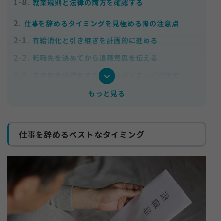
1-8.
就業規則と法律の両方を確認する
2.
仕事を辞めるタイミングを見極める際の注意点
2-1.
有給消化と引き継ぎを計画的に進める
2-2.
転職先を決めてから退職意思を伝える
2-3.
自己都合退職をする場合はタイミングが重要
もっと見る
3.
自己都合退職をする場合に知っておくべきこと
3-1.
自己都合退職とは
3-2.
自己都合退職でも失業保険はもらえる？
仕事を辞めるベストなタイミング
3-3.
自己都合退職の場合は給付期間の制限がある
3-4.
退職理由によっては給付期間の制限がないことも
ある
4.
仕事を辞めるタイミングに関するよくある質問
4-1.
退職を引き止められないコツは？