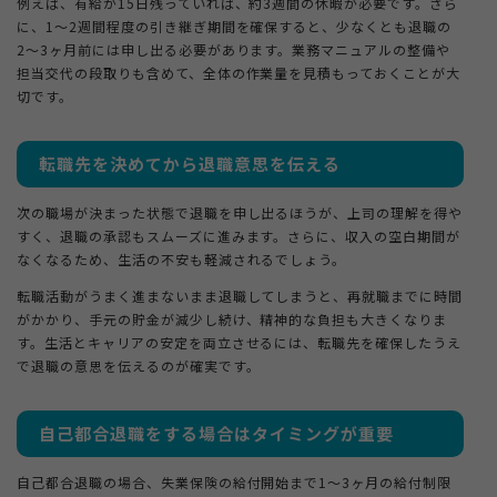
例えば、有給が15日残っていれば、約3週間の休暇が必要です。さら
に、1〜2週間程度の引き継ぎ期間を確保すると、少なくとも退職の
2〜3ヶ月前には申し出る必要があります。業務マニュアルの整備や
担当交代の段取りも含めて、全体の作業量を見積もっておくことが大
切です。
転職先を決めてから退職意思を伝える
次の職場が決まった状態で退職を申し出るほうが、上司の理解を得や
すく、退職の承認もスムーズに進みます。さらに、収入の空白期間が
なくなるため、生活の不安も軽減されるでしょう。
転職活動がうまく進まないまま退職してしまうと、再就職までに時間
がかかり、手元の貯金が減少し続け、精神的な負担も大きくなりま
す。生活とキャリアの安定を両立させるには、転職先を確保したうえ
で退職の意思を伝えるのが確実です。
自己都合退職をする場合はタイミングが重要
自己都合退職の場合、失業保険の給付開始まで1〜3ヶ月の給付制限