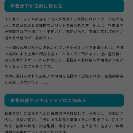
年収が下がる前に辞める
インセンティブや歩合制で収入が増減する業種においては、年収が高
いうちに辞めると金銭的なメリットを得られます。例えば、営業職や
販売職では四半期ごと・半期ごとに査定があり、実績に応じて給料が
増える仕組みが一般的です。
上半期の成果が給与に反映されているタイミングで退職すれば、自身
の実績による上乗せ部分を逃すことなく受け取れます。逆に査定後に
給与水準が下がってから辞めると、退職金や最終給与が期待よりも少
なくなるリスクがあります。
実績に裏打ちされた高収入の時期を見極めて退職すれば、金銭的余裕
も確保しやすいでしょう。
資格取得やスキルアップ後に辞める
転職を有利に進めるために資格取得を目指している場合は、試験に合
格し、資格が正式に手元にある状態で退職するのが理想です。途中で
辞めて無職の状態で資格取得に専念すると、思うように進まず、無職
期間が長期化するリスクがあります。