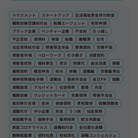
ハラスメント
スタートアップ
生活福祉資金貸付制度
職業訓練受講給付金
転職エージェント
免除申請
ブラック企業
ベンチャー企業
不支給
引っ越し
不正受給
保険料
等級
転職
離職票
社宅
社会保険給付金
障害厚生年金
業務委託
労務不能
障害者手帳
ハローワーク
引き継ぎ
派遣契約
障害者控除
福利厚生
労災
残業代
違法派遣
解雇
雇用契約
確定申告
給与
休職
退職届
労働基準法
精神保険福祉手帳
退職金
傷病手当金
自己PR
就職
退職勧奨
アルバイト
社会保険
面接
内定
職業訓練
クレジットカード
失業保険
障害手当金
就労移行支援
産休
健康保険
資格取得
就職困難者
退職代行
中小企業
年金
うつ病
社会保障
再就職手当
傷病手当
雇用保険
統合失調症
新型コロナウイルス
退職給付金
会社都合退職
職務経歴書
契約社員
有給消化
退職コンシェルジュ