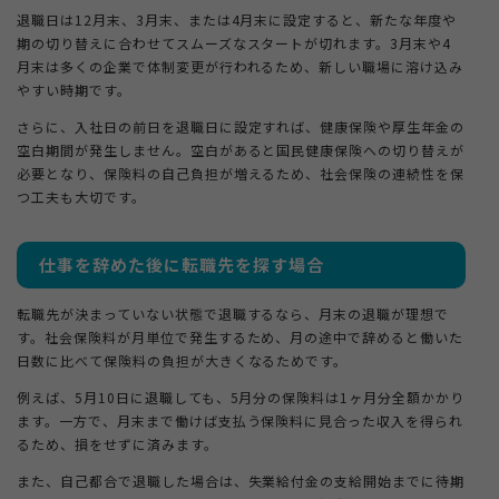
退職日は12月末、3月末、または4月末に設定すると、新たな年度や
期の切り替えに合わせてスムーズなスタートが切れます。3月末や4
月末は多くの企業で体制変更が行われるため、新しい職場に溶け込み
やすい時期です。
さらに、入社日の前日を退職日に設定すれば、健康保険や厚生年金の
空白期間が発生しません。空白があると国民健康保険への切り替えが
必要となり、保険料の自己負担が増えるため、社会保険の連続性を保
つ工夫も大切です。
仕事を辞めた後に転職先を探す場合
転職先が決まっていない状態で退職するなら、月末の退職が理想で
す。社会保険料が月単位で発生するため、月の途中で辞めると働いた
日数に比べて保険料の負担が大きくなるためです。
例えば、5月10日に退職しても、5月分の保険料は1ヶ月分全額かかり
ます。一方で、月末まで働けば支払う保険料に見合った収入を得られ
るため、損をせずに済みます。
また、自己都合で退職した場合は、失業給付金の支給開始までに待期