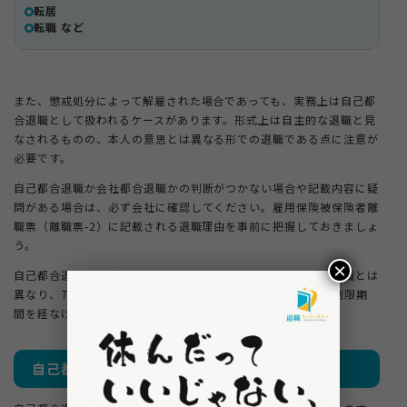
転居
転職 など
また、懲戒処分によって解雇された場合であっても、実務上は自己都
合退職として扱われるケースがあります。形式上は自主的な退職と見
なされるものの、本人の意思とは異なる形での退職である点に注意が
必要です。
自己都合退職か会社都合退職かの判断がつかない場合や記載内容に疑
問がある場合は、必ず会社に確認してください。雇用保険被保険者離
職票（離職票-2）に記載される退職理由を事前に把握しておきましょ
う。
×
自己都合退職に該当すると、失業保険の給付条件は会社都合退職とは
異なり、7日間の待期期間に加えて、原則として1ヶ月の給付制限期
間を経なければ支給が開始されません。
自己都合退職でも失業保険はもらえる？