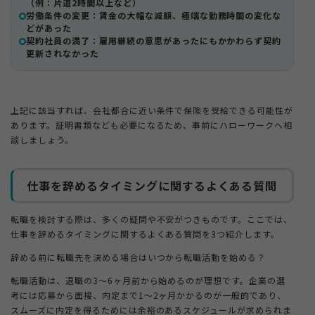
（例：片道2時間以上など）
労働条件の変更：賃金の大幅な減額、極端な勤務時間の変化な
どがあった
契約社員の満了：雇用継続の意思があったにもかかわらず契約
更新されなかった
上記に該当すれば、会社都合に近い条件で保険を受給できる可能性が
あります。証明書類なども必要になるため、事前にハローワークへ相
談しましょう。
仕事を辞めるタイミングに関するよくある質問
転職を検討する際は、多くの疑問や不安がつきものです。ここでは、
仕事を辞めるタイミングに関するよくある質問を3つ紹介します。
辞める前に転職先を決める場合はいつから転職活動を始める？
転職活動は、退職の3〜6ヶ月前から始めるのが理想です。企業の選
考には応募から面接、内定まで1〜2ヶ月かかるのが一般的であり、
スムーズに内定を得るためには余裕のあるスケジュールが求められま