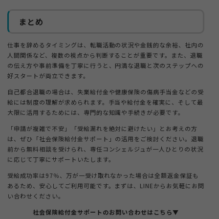
まとめ
仕事を辞めるタイミングは、転職活動の状況や金銭的な余裕、社内の
人間関係など、複数の視点から判断することが重要です。また、退職
の伝え方や事前準備を丁寧に行うと、円満な退職と次のステップへの
好スタートが両立できます。
自己都合退職の場合は、失業給付金や健康保険の傷病手当金などの受
給には制度の理解が求められます。手当や給付金を確実に、そして最
大限に活用するためには、専門的な知識や手続きが必要です。
「申請が複雑で不安」「受給漏れを絶対に避けたい」とお考えの方
は、ぜひ「社会保険給付金サポート」の活用をご検討ください。退職
前から無料相談を受けられ、専任コンシェルジュが一人ひとりの状況
に応じて丁寧にサポートいたします。
受給成功率は97％、万が一受け取れなかった場合は全額返金保証も
あるため、安心してご利用可能です。まずは、LINEからお気軽にお問
い合わせください。
社会保険給付金サポートのお問い合わせはこちら▼