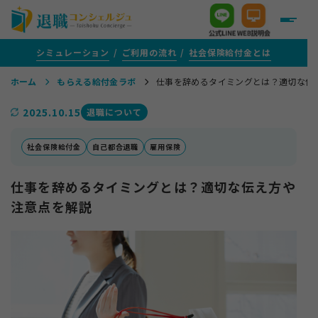
シミュレーション
ご利用の流れ
社会保険給付金とは
ホーム
もらえる給付金ラボ
仕事を辞めるタイミングとは？適切な伝
＋
給付金がいくらもらえるか知りたい方
2025.10.15
退職について
＋
給付金サポートをご検討中の方
社会保険給付金
自己都合退職
雇用保険
仕事を辞めるタイミングとは？適切な伝え方や
＋
評判・口コミ
注意点を解説
＋
給付金がもらえる転職支援を活用する方
＋
1年以上ご通院を続けている方