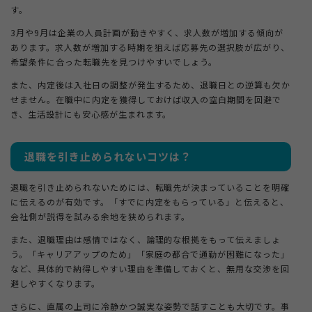
す。
3月や9月は企業の人員計画が動きやすく、求人数が増加する傾向が
あります。求人数が増加する時期を狙えば応募先の選択肢が広がり、
希望条件に合った転職先を見つけやすいでしょう。
また、内定後は入社日の調整が発生するため、退職日との逆算も欠か
せません。在職中に内定を獲得しておけば収入の空白期間を回避で
き、生活設計にも安心感が生まれます。
退職を引き止められないコツは？
退職を引き止められないためには、転職先が決まっていることを明確
に伝えるのが有効です。「すでに内定をもらっている」と伝えると、
会社側が説得を試みる余地を狭められます。
また、退職理由は感情ではなく、論理的な根拠をもって伝えましょ
う。「キャリアアップのため」「家庭の都合で通勤が困難になった」
など、具体的で納得しやすい理由を準備しておくと、無用な交渉を回
避しやすくなります。
さらに、直属の上司に冷静かつ誠実な姿勢で話すことも大切です。事