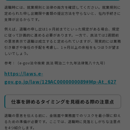
退職時には、就業規則と法律の両方を確認してください。就業規則に
定められた申し出期限や書類の提出方法を守らないと、社内手続きに
支障が出るからです。
例えば、退職の申し出は1ヶ月前までといった規定がある場合、規定
に従って計画的に進める必要があります。一方で、民法では2週間前
の意思表示で退職は成立すると定められていますが、現実的には業務
引き継ぎや後任の手配を考慮し、1ヶ月以上の余裕をもつほうが望ま
しいでしょう。
参考：（e-gov法令検索 民法 明治二十九年法律第八十九号）
https://laws.e-
gov.go.jp/law/129AC0000000089#Mp-At_627
仕事を辞めるタイミングを見極める際の注意点
退職の意思を伝える前に、金銭面や業務面でのリスクを最小限に抑え
るための準備が必要です。ここでは、退職時に見落としがちな注意点
を4つ紹介します。