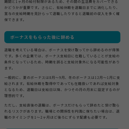
期間と1ヶ月の給付制限があるため、その間の生活費をカバーできる
かどうかが重要です。さらに、有給休暇を退職日までに消化したり、
賞与の支給時期を見計らって退職したりすると退職前の収入を多く確
保できます。
ボーナスをもらった後に辞める
退職を考えている場合は、ボーナスを受け取ってから辞めるのが得策
です。多くの企業では、ボーナス支給日に在籍していることが支給の
条件となっているため、時期を誤ると支給対象外になる可能性があり
ます。
一般的に、夏のボーナスは8月〜9月、冬のボーナスは12月〜1月に支
給されます。有給休暇を取得中であっても在籍扱いであれば支給対象
となるため、退職日は支給日以降、かつその月の月末に設定するのが
理想的です。
ただし、支給直後の退職は、ボーナスだけもらって辞めたと受け取ら
れるリスクがあります。職場との関係性を円満に保ちたい場合は、退
職のタイミングを1〜2ヶ月ほど後ろにずらす配慮も必要です。