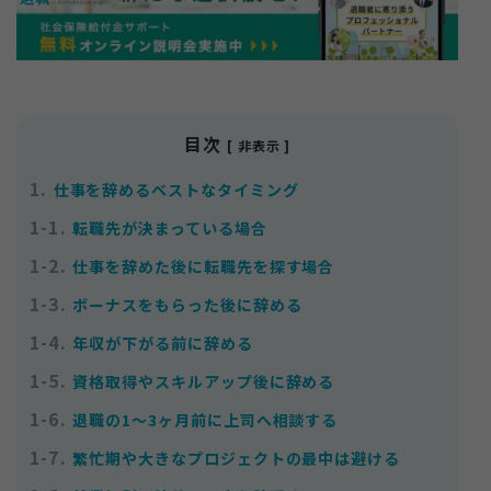
目次
[ 非表示 ]
お知らせ
1.
仕事を辞めるベストなタイミング
サイトマップ
プライバシーポリシー
1-1.
転職先が決まっている場合
個人情報の取り扱いについて
1-2.
仕事を辞めた後に転職先を探す場合
1-3.
ボーナスをもらった後に辞める
1-4.
年収が下がる前に辞める
1-5.
資格取得やスキルアップ後に辞める
1-6.
退職の1〜3ヶ月前に上司へ相談する
1-7.
繁忙期や大きなプロジェクトの最中は避ける