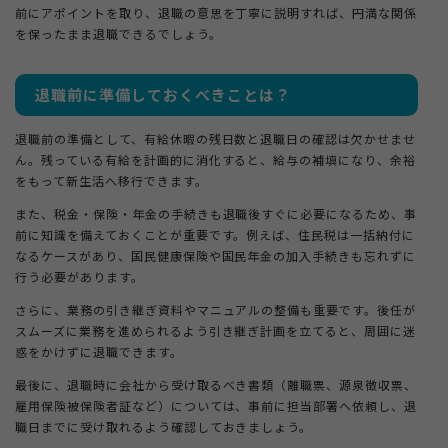
前にアポイントを取り、退職の意思を丁寧に説明すれば、円満な関係
を保ったまま退職できるでしょう。
退職前に準備しておくべきことは？
退職前の準備として、有給休暇の残日数と退職日の確認は欠かせませ
ん。残っている有給を計画的に消化すると、給与の補填になり、余裕
をもって新生活へ移行できます。
また、税金・保険・年金の手続きも退職後すぐに必要になるため、事
前に知識を備えておくことが重要です。例えば、住民税は一括納付に
なるケースがあり、国民健康保険や国民年金の加入手続きも忘れずに
行う必要があります。
さらに、業務の引き継ぎ資料やマニュアルの整備も重要です。後任が
スムーズに業務を進められるよう引き継ぎ計画を立てると、周囲に迷
惑をかけずに退職できます。
最後に、退職時に会社から受け取るべき書類（離職票、源泉徴収票、
雇用保険被保険者証など）については、事前に担当部署へ依頼し、退
職日までに受け取れるよう確認しておきましょう。