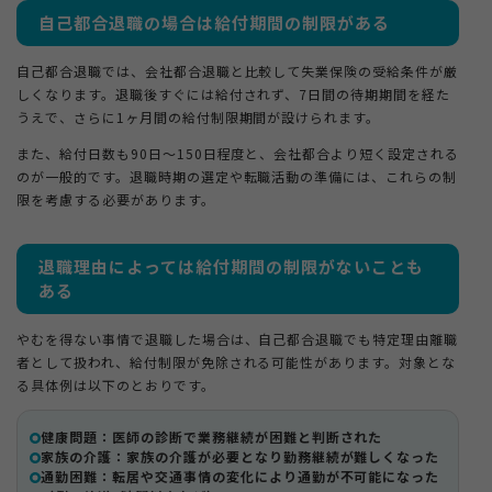
自己都合退職の場合は給付期間の制限がある
自己都合退職では、会社都合退職と比較して失業保険の受給条件が厳
しくなります。退職後すぐには給付されず、7日間の待期期間を経た
うえで、さらに1ヶ月間の給付制限期間が設けられます。
また、給付日数も90日〜150日程度と、会社都合より短く設定される
のが一般的です。退職時期の選定や転職活動の準備には、これらの制
限を考慮する必要があります。
退職理由によっては給付期間の制限がないことも
ある
やむを得ない事情で退職した場合は、自己都合退職でも特定理由離職
者として扱われ、給付制限が免除される可能性があります。対象とな
る具体例は以下のとおりです。
健康問題：医師の診断で業務継続が困難と判断された
家族の介護：家族の介護が必要となり勤務継続が難しくなった
通勤困難：転居や交通事情の変化により通勤が不可能になった