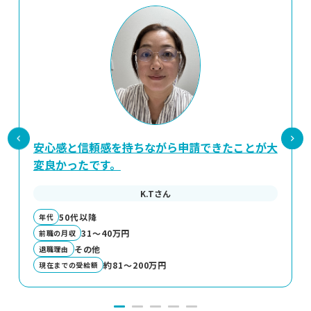
安心感と信頼感を持ちながら申請できたことが大
変良かったです。
K.Tさん
50代以降
年代
31～40万円
前職の月収
その他
退職理由
約81～200万円
現在までの受給額