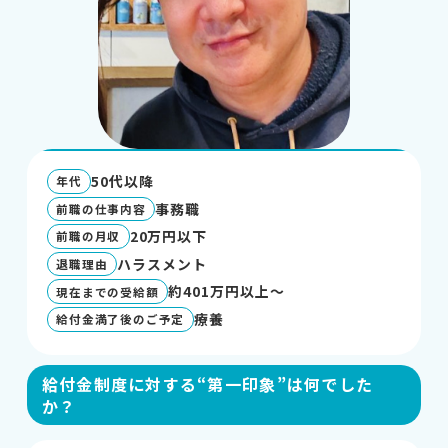
＋
法人ご担当者・インフルエンサーの方
＋
もらえる給付金ラボ
50代以降
年代
＋
退職コンシェルジュについて
事務職
前職の仕事内容
20万円以下
前職の月収
ハラスメント
退職理由
約401万円以上～
現在までの受給額
療養
給付金満了後のご予定
給付金制度に対する“第一印象”は何でした
か？