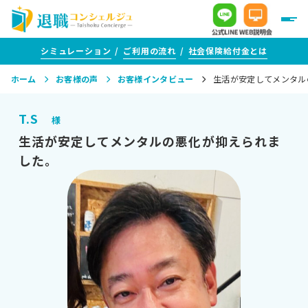
シミュレーション
ご利用の流れ
社会保険給付金とは
ホーム
お客様の声
お客様インタビュー
生活が安定してメンタル
＋
給付金がいくらもらえるか知りたい方
T.S
様
＋
生活が安定してメンタルの悪化が抑えられま
給付金サポートをご検討中の方
した。
＋
評判・口コミ
＋
給付金がもらえる転職支援を活用する方
＋
1年以上ご通院を続けている方