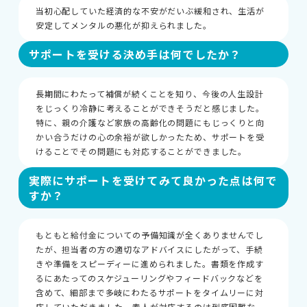
当初心配していた経済的な不安がだいぶ緩和され、生活が
安定してメンタルの悪化が抑えられました。
サポートを受ける決め手は何でしたか？
長期間にわたって補償が続くことを知り、今後の人生設計
をじっくり冷静に考えることができそうだと感じました。
お知らせ
特に、親の介護など家族の高齢化の問題にもじっくりと向
サイトマップ
かい合うだけの心の余裕が欲しかったため、サポートを受
プライバシーポリシー
けることでその問題にも対応することができました。
個人情報の取り扱いについて
実際にサポートを受けてみて良かった点は何で
すか？
もともと給付金についての予備知識が全くありませんでし
たが、担当者の方の適切なアドバイスにしたがって、手続
きや準備をスピーディーに進められました。書類を作成す
るにあたってのスケジューリングやフィードバックなどを
含めて、細部まで多岐にわたるサポートをタイムリーに対
応していただきました。素人が対応するのは到底困難な、