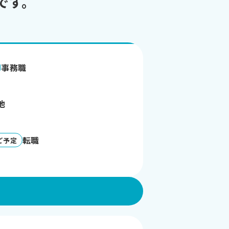
です。
事務職
他
転職
ご予定