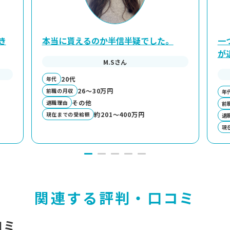
き
本当に貰えるのか半信半疑でした。
一
が
M.Sさん
20代
年代
26～30万円
前職の月収
年
その他
退職理由
前
約201～400万円
現在までの受給額
退
現
関連する評判・口コミ
コミ