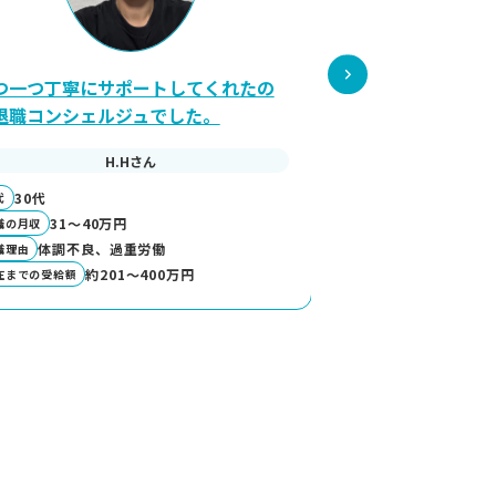
つ一つ丁寧にサポートしてくれたの
この手のサービス
退職コンシェルジュでした。
て本当かどうか怪
H.Hさん
Y
30代
30代
代
年代
31～40万円
26～30万
職の月収
前職の月収
体調不良、過重労働
人間関係
職理由
退職理由
約201～400万円
約2
在までの受給額
現在までの受給額