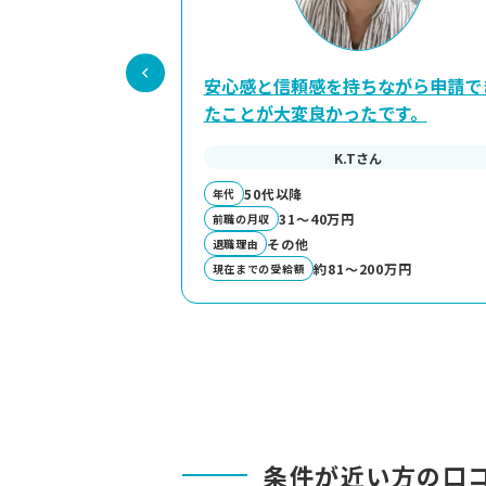
安心感と信頼感を持ちながら申請で
たことが大変良かったです。
K.Tさん
50代以降
年代
31～40万円
前職の月収
その他
退職理由
約81～200万円
現在までの受給額
条件が近い方の口