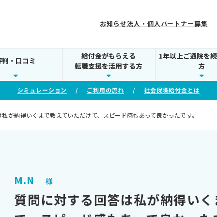
お知らせ
法人・個人パートナー募集
給付金がもらえる
1年以上ご通院を
評判・口コミ
転職支援を活用する方
方
シミュレーション
ご利用の流れ
社会保険給付金とは
は私が納得いくまで教えていただけて、スピード感もあって良かったです。
M.N
様
質問に対する回答は私が納得いく