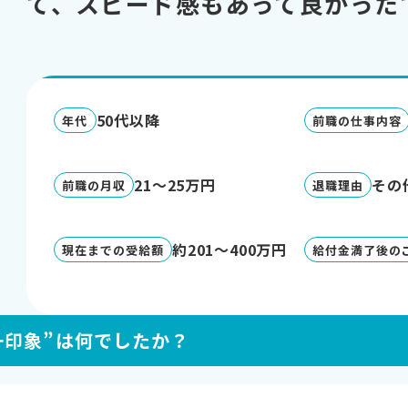
て、スピード感もあって良かった
50代以降
年代
前職の仕事内容
21～25万円
その
前職の月収
退職理由
約201～400万円
現在までの受給額
給付金満了後の
一印象”は何でしたか？