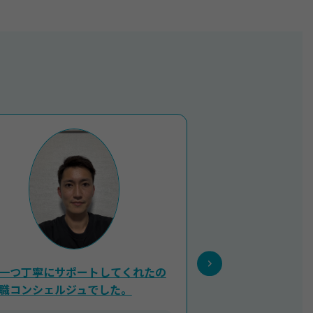
一つ丁寧にサポートしてくれたの
この手のサービスは
職コンシェルジュでした。
て本当かどうか怪し