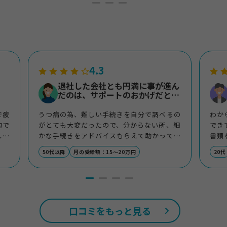
4.3
退社した会社とも円満に事が進ん
だのは、サポートのおかげだと感
謝してます。
で疲
うつ病の為、難しい手続きを自分で調べるの
わか
的で
がとても大変だったので、分からない所、細
でき
して
かな手続きをアドバイスもらえて助かってい
書類
負担
る。
てい
50代以降
月の受給額：15〜20万円
20代
すぐ
退社した会社とも円満に事が進んだのは、サ
った
ポートのおかげだと感謝してます。
口コミをもっと見る