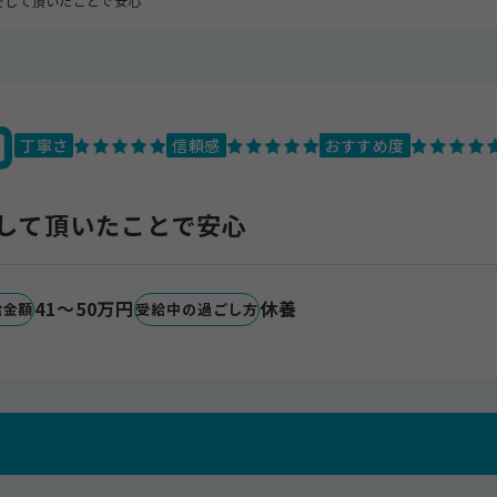
をして頂いたことで安心
0
丁寧さ
信頼感
おすすめ度
して頂いたことで安心
41～50万円
休養
給金額
受給中の過ごし方