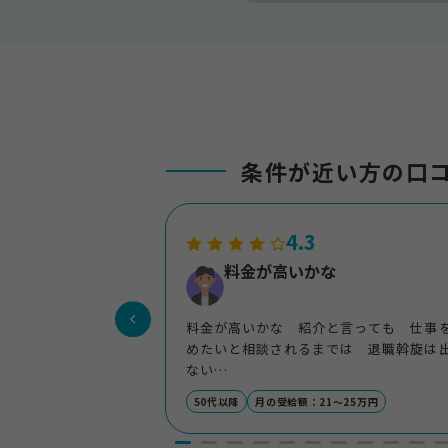
条件が近い方の口
4.3
料金が高いかな
料金が高いかな 紹介と言っても 仕事
めたいと相談されるまでは 退職斡旋は
ない
個人的な退職を言いふらしている人もい
50代以降
月の受給額：21～25万円
い ので難しいですね