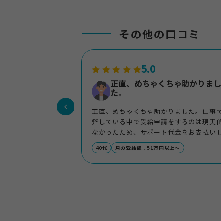
その他の口コミ
5.0
正直、めちゃくちゃ助かりまし
た。
正直、めちゃくちゃ助かりました。仕事
弊している中で受給申請をするのは現実
なかったため、サポート代金をお支払い
サポートに入っていただくことで、心の
40代
月の受給額：51万円以上～
が大幅に減りました。サポート代金分は
に回収できたのでとても割の良い投資だ
と思っています。