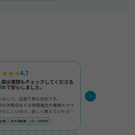
4.7
3.7
提出書類もチェックしてくださる
退職後、受給
ので安心しました。
た。おおむね
給金額がえら
において、迅速丁寧な対応です。
退職後、受給できるか
前の欠勤日などは保険組合の書類だけで
ね生活できる程度の受
かりにくいので、詳しく教えていただき
む期間を作ることがで
に助かりました。また、提出書類もチェ
るのであまり先の事は
代以降
月の受給額：15〜20万円
50代以降
月の受給額：1
してくださるので安心しました。
えないようにしている