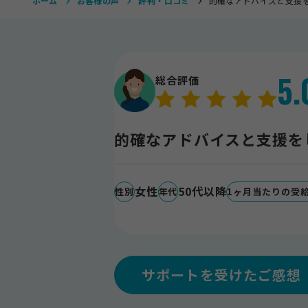
ホーム
お客様の声
評判・口コミ
的確なアドバイスと支援
5.
総合評価
的確なアドバイスと支援を
女性
50代以降
性別
年代
1ヶ月当たりの受
サポートを受けたご感想