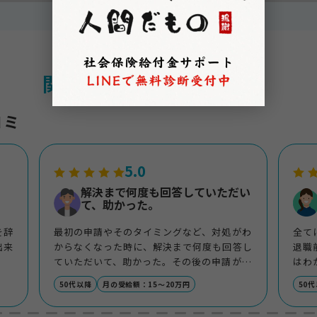
関連する評判・口コミ
コミ
5.0
解決まで何度も回答していただい
て、助かった。
を辞
最初の申請やそのタイミングなど、対処がわ
全て
出来
からなくなった時に、解決まで何度も回答し
退職
ていただいて、助かった。その後の申請がタ
はわ
な
イミング良くできるように、スケジュールを
本当
50代以降
月の受給額：15〜20万円
50
引いてくれてリードしてくれた。
ック