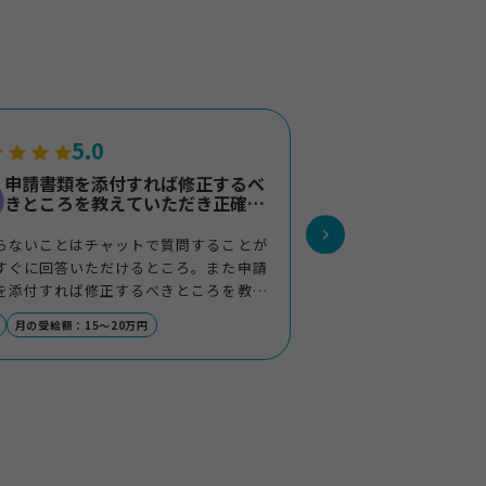
5.0
5.0
申請書類を添付すれば修正するべ
本当にもらえ
きところを教えていただき正確な
が、一つ一つ
書類を作成できる
くれました。
らないことはチャットで質問することが
最初は何のことかよく
すぐに回答いただけるところ。また申請
が、退職への一歩が踏
を添付すれば修正するべきところを教え
て希望であることは直
ただき正確な書類を作成できるところ。
受給開始されるまで、なん
月の受給額：15〜20万円
30代
月の受給額：41～5
問い合わせしましたが
だき安心できました。
自身を見つめる時間が
に余裕ができてきまし