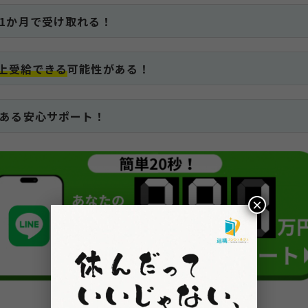
1か月で受け取れる！
以上受給できる
可能性がある！
ある安心サポート！
×