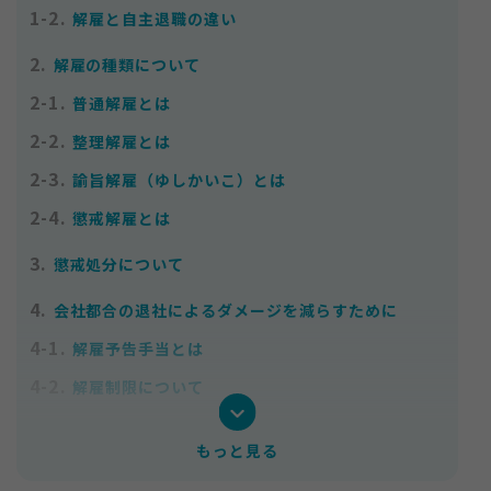
1-2.
解雇と自主退職の違い
2.
解雇の種類について
2-1.
普通解雇とは
2-2.
整理解雇とは
お知らせ
2-3.
諭旨解雇（ゆしかいこ）とは
サイトマップ
2-4.
懲戒解雇とは
プライバシーポリシー
個人情報の取り扱いについて
3.
懲戒処分について
4.
会社都合の退社によるダメージを減らすために
4-1.
解雇予告手当とは
4-2.
解雇制限について
5.
まとめ
もっと見る