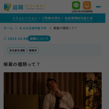
シミュレーション
ご利用の流れ
社会保険給付金とは
ホーム
もらえる給付金ラボ
解雇の種類って？
＋
給付金がいくらもらえるか知りたい方
2023.10.06
退職について
＋
給付金サポートをご検討中の方
会社都合退職
離職票
解雇の種類って？
＋
評判・口コミ
＋
給付金がもらえる転職支援を活用する方
＋
1年以上ご通院を続けている方