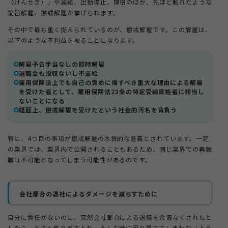
（けんせき）」や減給、出勤停止、降格のほか、先ほど触れたような
諭旨解雇、懲戒解雇が挙げられます。
その中で最も重く捉えられているのが、懲戒解雇です。この解雇は、
以下のような不利益を被ることになります。
解雇予告手当なしの即時解雇
退職金も没収ないし不支給
雇用保険法上でも自己の責めに帰すべき重大な理由による解雇
を受けた者として、雇用保険法23条の特定受給資格者に該当し
ないことになる
経歴上、懲戒解雇を受けたという社会的汚名を背負う
特に、4つ目の事項が懲戒解雇の本質的な意義とされています。一定
の業界では、業界内で公開されることもあるため、同じ業界での再就
職は不可能となってしまう可能性があるのです。
会社都合の退社によるダメージを減らすために
自分に責任がないのに、突然会社都合による退職を余儀なくされたと
したら、とても焦りますよね。そんな時に困り果ててしまわないよう