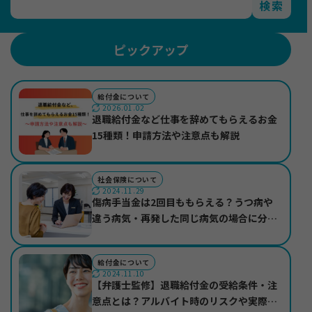
検索
ピックアップ
給付金について
2026.01.02
退職給付金など仕事を辞めてもらえるお金
15種類！申請方法や注意点も解説
社会保険について
2024.11.29
傷病手当金は2回目ももらえる？うつ病や
違う病気・再発した同じ病気の場合に分け
て紹介
給付金について
2024.11.10
【弁護士監修】退職給付金の受給条件・注
意点とは？アルバイト時のリスクや実際の