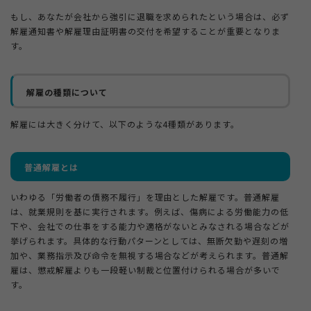
もし、あなたが会社から強引に退職を求められたという場合は、必ず
解雇通知書や解雇理由証明書の交付を希望することが重要となりま
す。
解雇の種類について
解雇には大きく分けて、以下のような4種類があります。
普通解雇とは
いわゆる「労働者の債務不履行」を理由とした解雇です。普通解雇
は、就業規則を基に実行されます。例えば、傷病による労働能力の低
下や、会社での仕事をする能力や適格がないとみなされる場合などが
挙げられます。具体的な行動パターンとしては、無断欠勤や遅刻の増
加や、業務指示及び命令を無視する場合などが考えられます。普通解
雇は、懲戒解雇よりも一段軽い制裁と位置付けられる場合が多いで
す。