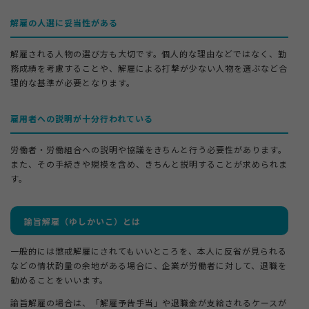
解雇の人選に妥当性がある
解雇される人物の選び方も大切です。個人的な理由などではなく、勤
務成績を考慮することや、解雇による打撃が少ない人物を選ぶなど合
理的な基準が必要となります。
雇用者への説明が十分行われている
労働者・労働組合への説明や協議をきちんと行う必要性があります。
また、その手続きや規模を含め、きちんと説明することが求められま
す。
諭旨解雇（ゆしかいこ）とは
一般的には懲戒解雇にされてもいいところを、本人に反省が見られる
などの情状酌量の余地がある場合に、企業が労働者に対して、退職を
勧めることをいいます。
諭旨解雇の場合は、「解雇予告手当」や退職金が支給されるケースが