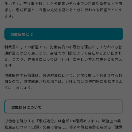
多いです。不祥事を起こした労働者のそれまでの功績や将来などを考
慮し、懲戒解雇という重い処分を避けるときに行われる解雇だといえ
ます。
懲戒解雇とは
制裁罰としての解雇です。労働契約の不履行を理由として行われる普
通解雇とは全く違います。会社内の刑罰によって会社から追い出され
る、つまり、労働者にとっては「死刑」に等しい重大な処分とも言え
ます。
懲戒解雇の有効性は、普通解雇に比べて、非常に厳しく判断される傾
向なので、懲戒解雇された場合は、弁護士などの専門家に相談するよ
うにしましょう。
懲戒処分について
労働者を処分する「懲戒処分」は全部で6種類あります。職務上の義
務違反について口頭・文書で警告し、将来の職務姿勢を戒める「譴責