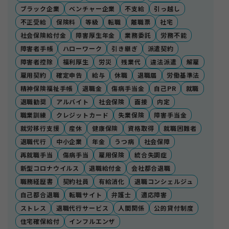
ブラック企業
ベンチャー企業
不支給
引っ越し
不正受給
保険料
等級
転職
離職票
社宅
社会保険給付金
障害厚生年金
業務委託
労務不能
障害者手帳
ハローワーク
引き継ぎ
派遣契約
障害者控除
福利厚生
労災
残業代
違法派遣
解雇
雇用契約
確定申告
給与
休職
退職届
労働基準法
精神保険福祉手帳
退職金
傷病手当金
自己PR
就職
退職勧奨
アルバイト
社会保険
面接
内定
職業訓練
クレジットカード
失業保険
障害手当金
就労移行支援
産休
健康保険
資格取得
就職困難者
退職代行
中小企業
年金
うつ病
社会保障
再就職手当
傷病手当
雇用保険
統合失調症
新型コロナウイルス
退職給付金
会社都合退職
職務経歴書
契約社員
有給消化
退職コンシェルジュ
自己都合退職
転職サイト
弁護士
適応障害
ストレス
退職代行サービス
人間関係
公的貸付制度
住宅確保給付
インフルエンザ