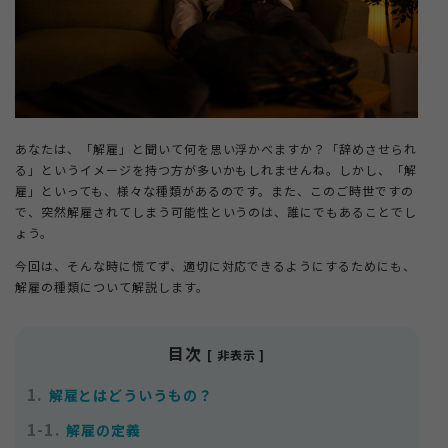
＋
法人ご担当者・インフルエンサーの方
＋
もらえる給付金ラボ
あなたは、「解雇」と聞いて何を思い浮かべますか？「辞めさせられ
る」というイメージを持つ方が多いかもしれませんね。しかし、「解
雇」といっても、様々な種類があるのです。また、このご時世ですの
＋
退職コンシェルジュについて
で、突然解雇されてしまう可能性というのは、誰にでもあることでし
ょう。
今回は、そんな時に慌てず、適切に対応できるようにするためにも、
解雇の種類について解説します。
目次
[ 非表示 ]
1.
解雇とはどういうもの？
1-1.
解雇の定義