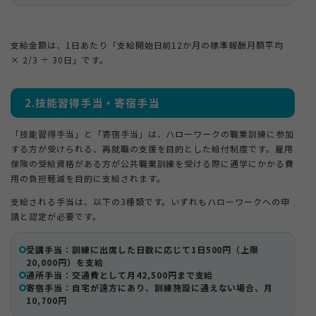
支給金額は、1日あたり「支給開始日前12か月の標準報酬月額平均
× 2/3 ÷ 30日」です。
2.技能習得手当・寄宿手当
「技能習得手当」と「寄宿手当」は、ハローワークの職業訓練に参加
する方が受けられる、再就職の支援を目的とした給付制度です。雇用
保険の受給資格がある方が公共職業訓練を受ける際に通学にかかる費
用の負担軽減を目的に支給されます。
支給される手当は、以下の3種類です。いずれもハローワークへの申
請と認定が必要です。
受講手当：訓練に出席した日数に応じて1日500円（上限
20,000円）を支給
通所手当：交通費として月42,500円まで支給
寄宿手当：自宅が遠方にあり、訓練施設に通えない場合、月
10,700円