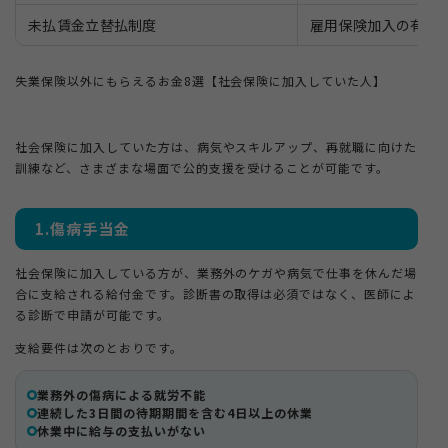
未払賃金立替払制度
雇用保険加入の有無
失業保険以外にもらえるお金8選【社会保険に加入していた人】
社会保険に加入していた方は、病気やスキルアップ、再就職に向けた
訓練など、さまざまな場面で公的支援を受けることが可能です。
1.傷病手当金
社会保険に加入している方が、業務外のケガや病気で仕事を休んだ場
合に支給される給付金です。診断書の取得は必須ではなく、医師によ
る診断で申請が可能です。
支給要件は次のとおりです。
業務外の傷病による就労不能
連続した3日間の待期期間を含む4日以上の休業
休業中に給与の支払いがない