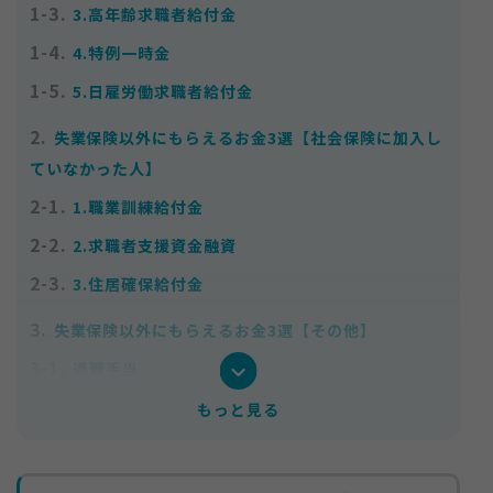
1-3.
3.高年齢求職者給付金
1-4.
4.特例一時金
1-5.
5.日雇労働求職者給付金
2.
失業保険以外にもらえるお金3選【社会保険に加入し
ていなかった人】
2-1.
1.職業訓練給付金
2-2.
2.求職者支援資金融資
2-3.
3.住居確保給付金
3.
失業保険以外にもらえるお金3選【その他】
3-1.
退職手当
3-2.
傷病手当金
もっと見る
4.
失業保険以外にもらえるお金を受け取る際の注意点
4-1.
不正受給にならないようにする