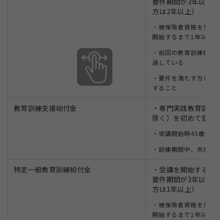
要件期間が3年以上
方は2年以上）
・被保険者資格を失く
開始するまで1年以内（
・前回の教育訓練給付
過している
・要件を満たす方が対
すること
教育訓練支援給付金
・専門実践教育訓練
除く）を初めて受講
・受講開始時45歳未満
・訓練期間中、失業状
特定一般教育訓練給付金
・受講を開始すると
要件期間が3年以上
方は1年以上）
・被保険者資格を失く
開始するまで1年以内（