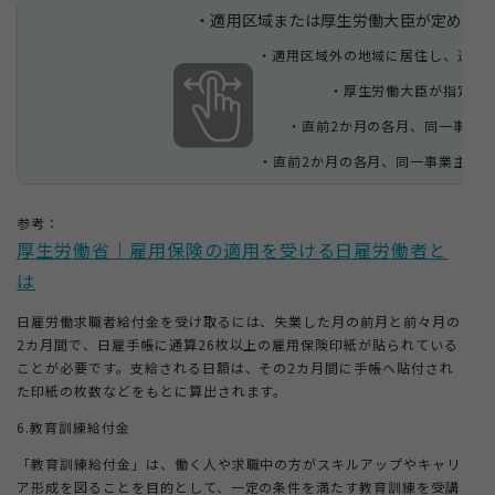
・適用区域または厚生労働大臣が定める地
・適用区域外の地域に居住し、適用
・厚生労働大臣が指定し
・直前2か月の各月、同一事業主
・直前2か月の各月、同一事業主に継
参考：
厚生労働省｜雇用保険の適用を受ける日雇労働者と
は
日雇労働求職者給付金を受け取るには、失業した月の前月と前々月の
2カ月間で、日雇手帳に通算26枚以上の雇用保険印紙が貼られている
ことが必要です。支給される日額は、その2カ月間に手帳へ貼付され
た印紙の枚数などをもとに算出されます。
6.教育訓練給付金
「教育訓練給付金」は、働く人や求職中の方がスキルアップやキャリ
ア形成を図ることを目的として、一定の条件を満たす教育訓練を受講