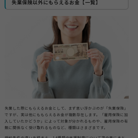
失業保険以外にもらえるお金【一覧】
4-2.
退職する前に該当する給付金を確認する
4-3.
受給期間を確認する
5.
失業保険以外にもらえるお金に関するよくある質問
5-1.
自己都合の退職でも給付金はもらえる？
5-2.
給付金を受け取るデメリットはある？
5-3.
パートやアルバイトでも対象になる？
5-4.
申請が受理されない場合もある？
失業した際にもらえるお金として、まず思い浮かぶのが「失業保険」
ですが、実は他にももらえるお金が複数存在します。「雇用保険に加
入していたかどうか」によって対象が分かれるものや、雇用保険の有
無に関係なく受け取れるものなど、種類はさまざまです。
受給条件の違いを踏まえ、14種類の支援制度について次の表にまと