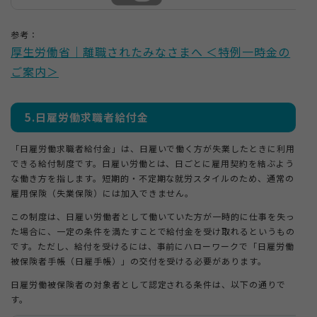
参考：
厚生労働省｜離職されたみなさまへ ＜特例一時金の
ご案内＞
5.日雇労働求職者給付金
「日雇労働求職者給付金」は、日雇いで働く方が失業したときに利用
できる給付制度です。日雇い労働とは、日ごとに雇用契約を結ぶよう
な働き方を指します。短期的・不定期な就労スタイルのため、通常の
雇用保険（失業保険）には加入できません。
この制度は、日雇い労働者として働いていた方が一時的に仕事を失っ
た場合に、一定の条件を満たすことで給付金を受け取れるというもの
です。ただし、給付を受けるには、事前にハローワークで「日雇労働
被保険者手帳（日雇手帳）」の交付を受ける必要があります。
日雇労働被保険者の対象者として認定される条件は、以下の通りで
す。