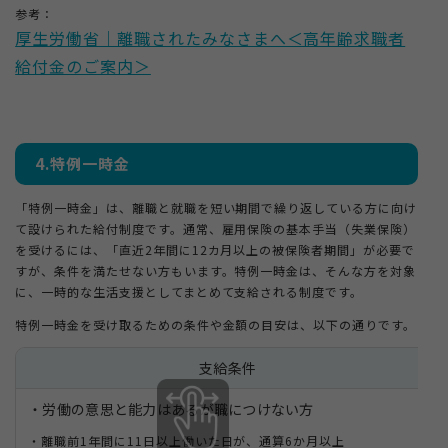
参考：
厚生労働省｜離職されたみなさまへ＜高年齢求職者
給付金のご案内＞
4.特例一時金
「特例一時金」は、離職と就職を短い期間で繰り返している方に向け
て設けられた給付制度です。通常、雇用保険の基本手当（失業保険）
を受けるには、「直近2年間に12カ月以上の被保険者期間」が必要で
すが、条件を満たせない方もいます。特例一時金は、そんな方を対象
に、一時的な生活支援としてまとめて支給される制度です。
特例一時金を受け取るための条件や金額の目安は、以下の通りです。
支給条件
・労働の意思と能力はあるが職につけない方
・離職前1年間に11日以上働いた日が、通算6か月以上