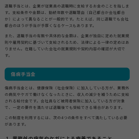
退職手当とは、企業が従業員の退職時に支給するお金のことを指しま
す。支給条件や金額は、勤続年数や退職理由（自己都合か会社都合
か）によって異なることが一般的です。たとえば、同じ退職でも会社
都合のほうが手当が手厚くなるケースもあります。
また、退職手当の有無や具体的な金額は、企業が独自に定めた就業規
則や雇用契約に基づいて支給されるため、法律による一律の定めはあ
りません。在籍していた会社の就業規則や契約内容の確認が大切で
す。
傷病手当金
傷病手当金とは、健康保険（社会保険）に加入している方が、業務外
の病気やケガで働けなくなったときに、収入の減少を補うために支給
される給付金です。会社員など被用者保険に加入している方が対象
で、一定の要件を満たせば退職後でも受給できる場合があります。
この制度を利用するには、次の4つの条件をすべて満たしている必要
があります。
業務外の病気やケガによる療養であること