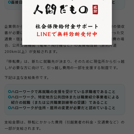
面接日程などが決まっており、事前に申請手続きを行うこと
企業側からの招待状や面接日時がわかる書類、交通費・宿泊費の領収
書が必要になる場合があります。また支給金額は、実際にかかった交
通費・宿泊費の一部または全額です。上限はあるものの、交通費の場
合、公共交通機関（電車・飛行機など）の実費相当額（原則片道
200km以上）が支給されます。
「移転費」は、新たに就職先が決まり、そのために現住所から引っ越
しが必要な方に向けて、引っ越し費用の一部を支援する制度です。
下記は主な支給条件です。
ハローワークで再就職の支援を受けている求職者であること
ハローワーク、特定地方公共団体または職業紹介事業者による
紹介の就職（または公共職業訓練等の受講）であること
ハローワークが住所・居所の変更が必要だと認めていること
支給金額は、移転にかかった費用（引越業者の料金・交通費など）の
一部が支給されます。