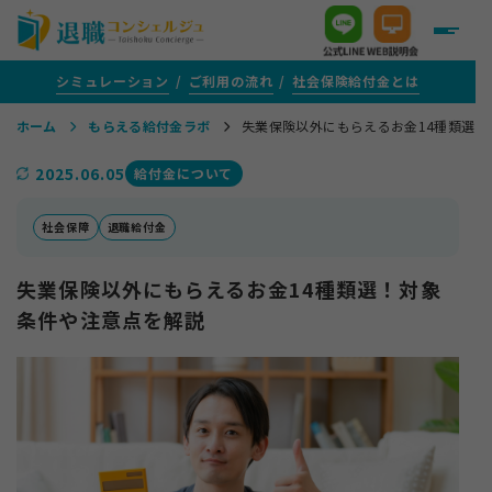
シミュレーション
ご利用の流れ
社会保険給付金とは
ホーム
もらえる給付金ラボ
失業保険以外にもらえるお金14種類選
＋
給付金がいくらもらえるか知りたい方
2025.06.05
給付金について
＋
給付金サポートをご検討中の方
社会保障
退職給付金
失業保険以外にもらえるお金14種類選！対象
＋
評判・口コミ
条件や注意点を解説
＋
給付金がもらえる転職支援を活用する方
＋
1年以上ご通院を続けている方