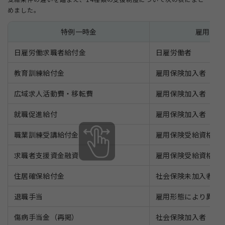
めました。
特例一時金
雇用保険
日雇労働求職者給付金
日雇労働者
教育訓練給付金
雇用保険加入者
広域求人活動費・移転費
雇用保険加入者
就職促進給付
雇用保険加入者
職業訓練受講給付金
雇用保険受給資格者
求職者支援資金融資
雇用保険受給資格者
住居確保給付金
社会保険未加入者
退職手当
雇用形態により異な
傷病手当金（再掲）
社会保険加入者