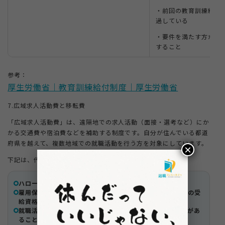
・前回の教育訓練給付
過している
・要件を満たす方が対
すること
参考：
厚生労働省｜教育訓練給付制度｜厚生労働省
7.広域求人活動費と移転費
「広域求人活動費」は、遠隔地での求人活動（面接・選考など）にか
かる交通費や宿泊費などを補助する制度です。自分が住んでいる都道
府県を越えて、複数地域での就職活動を行う方を対象にしています。
×
下記は、代表的な受給条件です。
ハローワークに求職の申込みをしていること
雇用保険の基本手当の受給資格者であること（または一定の受
給資格者）
就職活動の一環として、都道府県をまたいで移動する必要があ
ること