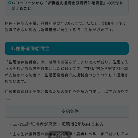
ハローワークから「求職者支援資金融資要件確認書」の交付を
受けること
担保・保証人不要、貸付利率は年3.0％です。ただし、訓練修了後に
就職できない場合も返済義務が発生する点に注意が必要です。
3.住居確保給付金
「住居確保給付金」は、離職や廃業などにより収入が減り、住居を失
うおそれがある方を対象とした給付金です。市区町村から家賃相当額
が支給される制度で、生活困窮者自立支援制度のひとつとして運用さ
れています。
住居確保給付金を受け取るための条件や金額の目安は、以下の通りで
す。
支給条件
・主な生計維持者が廃業・離職後2年以内である
・主な生計維持者の給与などが離職・廃業レベルにまで減少してい