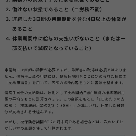
働けない状態であること（＝労務不能）
連続した3日間の待期期間を含む4日以上の休業が
あること
休業期間中に給与の支払いがないこと（または一
部支払いで減収となっていること）
申請時には医師の診断が必要ですが、診断書の取得は必須ではありま
せん。傷病手当金の申請には、健康保険組合ごとに定められた様式の
「支給申請書」を用いて、医師の診断内容をもとに書類を整えます。
傷病手当金の支給額は、原則として支給開始日前1年間の標準報酬月
額の平均をもとに計算されます。この金額をもとに「1日あたりの支
給額（＝標準報酬月額の2/3 ÷ 30日）」が算出され、休業した日数
分が支給される仕組みです。
ただし、被保険者期間が12か月未満である場合などは、次のいずれ
か低い方の金額を使って計算されます。