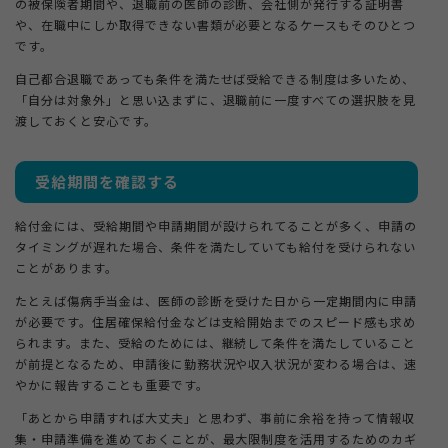
の被保険者期間や、退職前の医師の診断、会社側が発行する証明書
や、在職中にしか取得できない書類が必要となるケースもそのひとつ
です。
自己都合退職であっても条件を満たせば受給できる制度は多いため、
「自分は対象外」と思い込まずに、退職前に一度すべての選択肢を見
渡しておくと安心です。
受給期間を確認する
給付金には、受給期間や申請期間が設けられてることが多く、申請の
タイミングが遅れた場合、条件を満たしていても給付を受けられない
ことがあります。
たとえば傷病手当金は、医師の診断を受けた日から一定期間内に申請
が必要です。住居確保給付金などは支給開始までのスピード感も求め
られます。また、受給のためには、継続して条件を満たしていること
が前提となるため、申請後に勤務状況や収入状況が変わる場合は、速
やかに報告することも重要です。
「あとから申請すれば大丈夫」と思わず、事前に余裕を持って情報収
集・申請準備を進めておくことが、最大限制度を活用するためのカギ