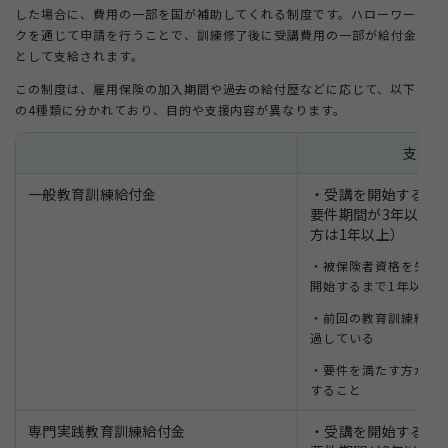
した場合に、費用の一部を国が補助してくれる制度です。ハローワー
クを通じて申請を行うことで、訓練修了後に受講費用の一部が給付金
として支給されます。
この制度は、雇用保険の加入期間や過去の給付歴などに応じて、以下
の4種類に分かれており、目的や支援内容が異なります。
支給対
一般教育訓練給付金
・受講を開始すると
要件期間が3年以上
方は1年以上）
・被保険者資格を失く
開始するまで1年以内（
・前回の教育訓練給付
過している
・要件を満たす方が対
すること
専門実践教育訓練給付金
・受講を開始すると