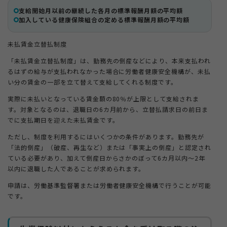
支給開始月以前の継続した各月の標準報酬月額の平均額
加入している健康保険組合の定める標準報酬月額の平均額
未払賃金立替払制度
「未払賃金立替払制度」は、勤務先の倒産などにより、本来支払われ
るはずの給与が支払われなかった場合に労働者健康安全機構が、未払
い分の賃金の一部を立て替えて支給してくれる制度です。
実際に未払いとなっている賃金額の80％が上限として支給されま
す。対象となるのは、退職日の6カ月前から、立替払請求日の前日ま
でに支払期日を迎えた未払賃金です。
ただし、制度を利用するにはいくつかの条件があります。勤務先が
「法的倒産」（破産、再生など）または「事実上の倒産」と認定され
ている必要があり、加えて倒産日からさかのぼって6カ月以内〜2年
以内に退職した人であることが求められます。
申請は、労働基準監督署または労働者健康安全機構で行うことが可能
です。