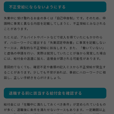
不正受給にならないようにする
失業中に受け取れるお金の多くは「自己申告制」です。そのため、申
請時に事実と異なる内容を記載してしまうと、不正受給とみなされる
ことがあります。
たとえば、アルバイトやパートなどで収入を得ていたにもかかわら
ず、ハローワークに提出する「失業認定申告書」に事実を記載しない
ケースは、典型的な不正受給に該当します。また、「働いていない」
と虚偽の申請を行い、実際は就労していたことが後から発覚した場合
には、給付金の返還に加え、追徴金が課される可能性があります。
意図的でなくても、確認不足や書類の記入ミスから不正受給が発生す
ることがあります。少しでも不安があれば、事前にハローワークに相
談し、正しい手続きを心がけましょう。
退職する前に該当する給付金を確認する
給付金には「在職中に満たしておくべき条件」が定められているもの
が多く、退職後に条件を満たせないケースもあります。一定期間以上