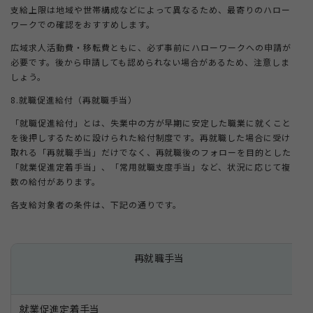
支給上限は地域や世帯構成などによって異なるため、最寄りのハロー
ワークでの確認をおすすめします。
広域求人活動費・移転費ともに、必ず事前にハローワークへの申請が
必要です。後から申請しても認められない場合があるため、注意しま
しょう。
8.就職促進給付（再就職手当）
「就職促進給付」とは、失業中の方が早期に安定した職業に就くこと
を後押しするために設けられた給付制度です。再就職した場合に受け
取れる「再就職手当」だけでなく、再就職後のフォローを目的とした
「就業促進定着手当」、「常用就職支度手当」など、状況に応じて複
数の給付があります。
各支給対象者の条件は、下記の通りです。
再就職手当
就業促進定着手当