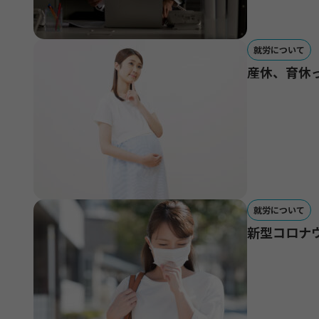
就労について
産休、育休
就労について
新型コロナ