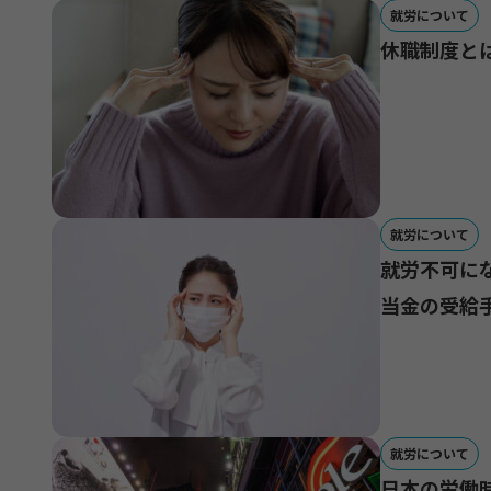
就労について
休職制度と
就労について
就労不可に
当金の受給
就労について
日本の労働