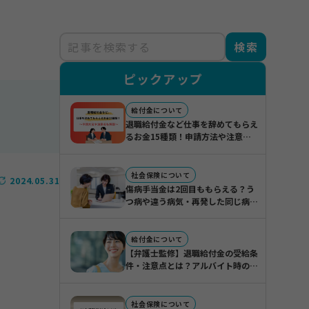
検索
ピックアップ
給付金について
退職給付金など仕事を辞めてもらえ
るお金15種類！申請方法や注意点
も解説
社会保険について
2024.05.31
傷病手当金は2回目ももらえる？う
つ病や違う病気・再発した同じ病気
の場合に分けて紹介
給付金について
【弁護士監修】退職給付金の受給条
件・注意点とは？アルバイト時のリ
スクや実際の受給事例も紹介
社会保険について