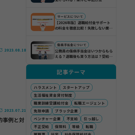
サービスについて
【2026年版】退職給付金サポート
の料金を徹底比較！失敗しない業者
の選び方
傷病手当金について
2023.08.18
公務員の傷病手当金はいつからもら
える？退職後も貰う方法は？受給の
仕組みについて徹底解説
記事テーマ
ハラスメント
スタートアップ
生活福祉資金貸付制度
職業訓練受講給付金
転職エージェント
2023.07.21
免除申請
ブラック企業
的事例と対
ベンチャー企業
不支給
引っ越し
不正受給
保険料
等級
転職
離職票
社宅
社会保険給付金