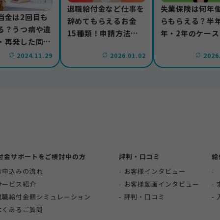
退職給付金など仕事を
失業保険は何年
当金は2回目も
辞めてもらえるお金
らもらえる？半年
る？うつ病や違
15種類！申請方法や
年・2年のケース
・再発した同じ
注意点も解説
説
場合に分けて紹
2024.11.29
2026.01.02
2026
付金サポートをご検討中の方
評判・口コミ
給
お申込みの流れ
お客様インタビュー
サービス紹介
お客様動画インタビュー
退職給付金額シミュレーション
評判・口コミ
よくあるご質問