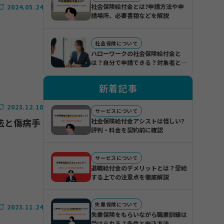
社会保険給付金とは?申請方法や申
2024.05.24
請場所、必要書類などを解説
社会保険について
ハローワークの社会保険給付金と
は？自分で申請できる？対象者とメ
リット・デメリット
新着記事
2023.12.18
サービスについて
法と傷病手
社会保険給付金アシストは怪しい?
評判・料金を契約前に確認
サービスについて
退職給付金のデメリットとは？受給
する上での注意点を徹底解説
失業保険について
2023.11.24
失業保険をもらいながら職業訓練は
受けられる？条件と申込方法