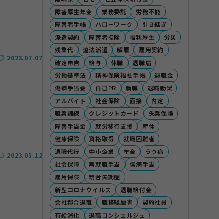
障害厚生年金
業務委託
労務不能
障害者手帳
ハローワーク
引き継ぎ
派遣契約
障害者控除
福利厚生
労災
残業代
違法派遣
解雇
雇用契約
2023.07.07
確定申告
給与
休職
退職届
労働基準法
精神保険福祉手帳
退職金
傷病手当金
自己PR
就職
退職勧奨
アルバイト
社会保険
面接
内定
職業訓練
クレジットカード
失業保険
障害手当金
就労移行支援
産休
健康保険
資格取得
就職困難者
退職代行
中小企業
年金
うつ病
2023.05.12
社会保障
再就職手当
傷病手当
雇用保険
統合失調症
新型コロナウイルス
退職給付金
会社都合退職
職務経歴書
契約社員
有給消化
退職コンシェルジュ