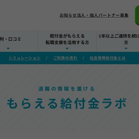
お知らせ
法人・個人パートナー募集
給付金がもらえる
1年以上ご通院を続
判・口コミ
転職支援を活用する方
方
シミュレーション
ご利用の流れ
社会保険給付金とは
退職の情報を届ける
もらえる給付金ラボ