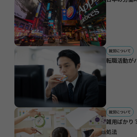
就労について
転職活動が
就労について
雑用ばかり
処法