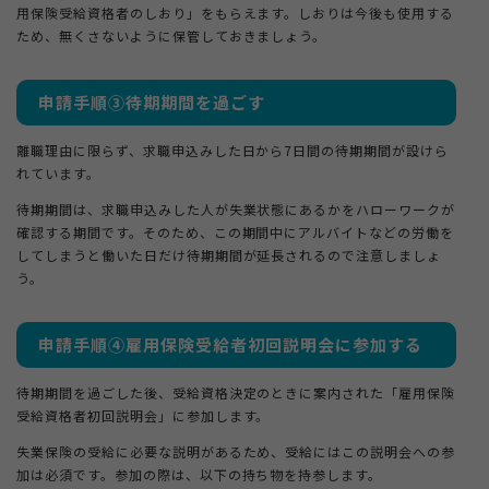
用保険受給資格者のしおり」をもらえます。しおりは今後も使用する
ため、無くさないように保管しておきましょう。
申請手順③待期期間を過ごす
離職理由に限らず、求職申込みした日から7日間の待期期間が設けら
れています。
待期期間は、求職申込みした人が失業状態にあるかをハローワークが
確認する期間です。そのため、この期間中にアルバイトなどの労働を
してしまうと働いた日だけ待期期間が延長されるので注意しましょ
う。
申請手順④雇用保険受給者初回説明会に参加する
待期期間を過ごした後、受給資格決定のときに案内された「雇用保険
受給資格者初回説明会」に参加します。
失業保険の受給に必要な説明があるため、受給にはこの説明会への参
加は必須です。参加の際は、以下の持ち物を持参します。