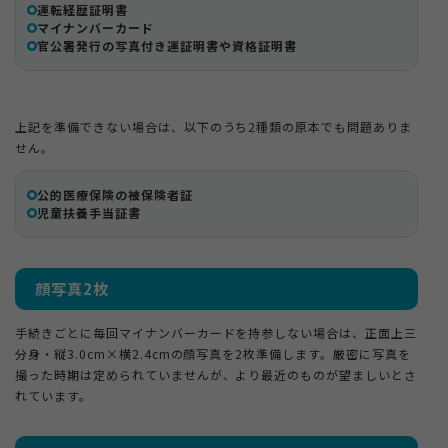
運転経歴証明書
マイナンバーカード
官公署発行の写真付き運証明書や資格証明書
上記を準備できない場合は、以下のうち2種類の原本でも問題ありま
せん。
公的医療保険の被保険者証
児童扶養手当証書
顔写真2枚
手続きごとに毎回マイナンバーカードを持参しない場合は、正面上三
分身・縦3.0cm×横2.4cmの顔写真を2枚準備します。厳密に写真を
撮った時期は定められていませんが、より最近のものが望ましいとさ
れています。