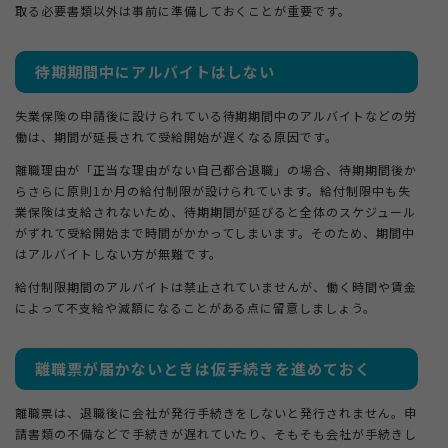
取る必要書類以外は事前に準備しておくことが重要です。
待期期間中にアルバイトはしない
失業保険の申請後に設けられている待期期間中のアルバイトなどの労
働は、期間が延長されて受給開始が遅くなる原因です。
離職理由が「正当な理由がない自己都合退職」の場合、待期期間後か
らさらに原則1か月の給付制限が設けられています。給付制限中も失
業保険は支給されないため、待期期間が延びると全体のスケジュール
がずれて受給開始まで時間がかかってしまいます。そのため、期間中
はアルバイトしない方が無難です。
給付制限期間のアルバイトは禁止されていませんが、働く時間や賃金
によって不支給や減額になることがある点に留意しましょう。
離職票が届かないときは仮手続きを進めておく
離職票は、退職後に会社が発行手続きをしないと発行されません。申
請書類の不備などで手続きが遅れていたり、そもそも会社が手続きし