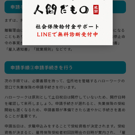
申請手順①必要書類を準備する
まずは、失業保険の申請に必要な書類を準備します。
離職理由によっては、前述の書類に加えて他の証明書類が必要になる
こともあります。例えば、会社の倒産で離職した場合は「業務停止命
令の事実が分かる資料」、雇い止めによる離職では「動労契約書」
「雇入通知書」「就業規則」などです。
申請手順②申請手続きを行う
次の手順では、必要書類を持って、住所地を管轄するハローワークの
窓口で失業保険の申請手続きを行います。
ハローワークは原則として土日祝日は開庁していないため、開庁日時
を確認して来所しましょう。申請手続きが遅れると、失業保険の受給
開始も遅くなるため、申請書類が準備できたら速やかに手続きを進め
ることが重要です。
申請当日は、求職申込みをすることで受給資格が決定されます。受給
資格が決まると、雇用保険受給者初回説明会の日時が案内され、「雇