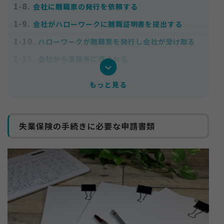
1-8.
会社に離職票の発行を依頼する
1-9.
会社がハローワークに離職証明書を提出する
1-10.
ハローワークが離職票を発行し会社が受け取る
1-11.
会社から退職者に渡される
2.
離職票が届かないときの対処法
もっと見る
2-1.
会社の担当者に確認する
2-2.
再発行を依頼する
失業保険の手続きに必要な申請書類
2-3.
ハローワークに相談する
2-4.
失業保険の仮手続きを進めておく
3.
失業保険の申請方法と受給までの流れ
3-1.
申請手順①必要書類を準備する
3-2.
申請手順②申請手続きを行う
3-3.
申請手順③待期期間を過ごす