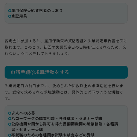
雇用保険受給資格者のしおり
筆記用具
説明会に参加すると、雇用保険受給資格者証と失業認定申告書を受け
取れます。このとき、初回の失業認定日の日時も伝えられるため、忘
れないようにメモしておきましょう。
申請手順⑤求職活動をする
失業認定日の前日までに、決められた回数以上の求職活動を行いま
す。受給で求められる求職活動とは、具体的に以下のような活動で
す。
求人への応募
ハローワークの職業相談・各種講習・セミナー受講
公的機関や国から許可を得た民間期機関の職業相談・各種講
習・セミナー受講
再就職のための各種国家試験や検定などの受験