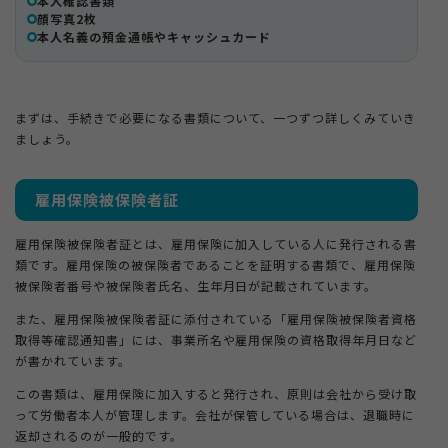
本人確認書類
5-3.
顔写真2枚
離職票が届かないときは仮手続きを進めておく
本人名義の預金通帳やキャッシュカード
6.
まとめ
まずは、手続きで必要になる書類について、一つずつ詳しくみていき
ましょう。
雇用保険被保険者証
雇用保険被保険者証とは、雇用保険に加入している人に発行される書
類です。雇用保険の被保険者であることを証明する書類で、雇用保険
被保険者番号や被保険者氏名、生年月日が記載されています。
また、雇用保険被保険者証に添付されている「雇用保険被保険者資格
取得等確認通知書」には、事業所名や雇用保険の資格取得年月日など
が書かれています。
この書類は、雇用保険に加入すると発行され、原則は会社から受け取
って労働者本人が管理します。会社が保管している場合は、退職時に
返却されるのが一般的です。