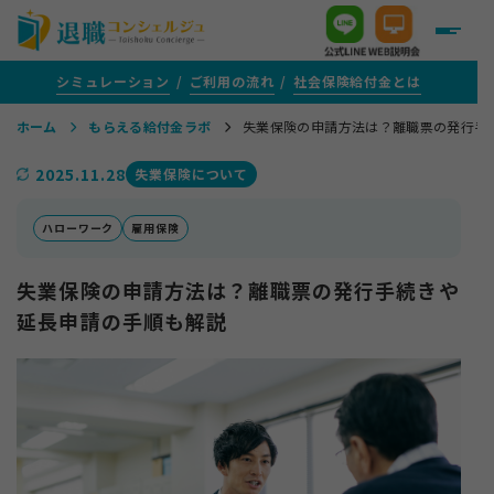
シミュレーション
ご利用の流れ
社会保険給付金とは
ホーム
もらえる給付金ラボ
失業保険の申請方法は？離職票の発行手
＋
給付金がいくらもらえるか知りたい方
2025.11.28
失業保険について
＋
給付金サポートをご検討中の方
ハローワーク
雇用保険
失業保険の申請方法は？離職票の発行手続きや
＋
評判・口コミ
延長申請の手順も解説
＋
給付金がもらえる転職支援を活用する方
＋
1年以上ご通院を続けている方