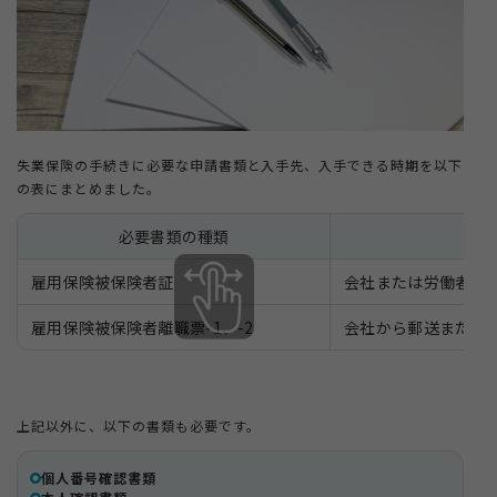
3-4.
申請手順④雇用保険受給者初回説明会に参加する
3-5.
申請手順⑤求職活動をする
3-6.
申請手順⑥失業認定を受ける
3-7.
申請手順⑦銀行口座に給付金が振り込まれる
失業保険の手続きに必要な申請書類と入手先、入手できる時期を以下
の表にまとめました。
4.
失業保険の申請期限を延長する方法
必要書類の種類
入手
4-1.
延長申請の条件
4-2.
延長できる期間
雇用保険被保険者証
会社または労働者自
4-3.
延長申請の必要書類
雇用保険被保険者離職票-1、-2
会社から郵送または
4-4.
延長申請の手順
5.
失業保険をスムーズに申請するポイント
上記以外に、以下の書類も必要です。
5-1.
申請書類を事前に準備しておく
5-2.
個人番号確認書類
待期期間中にアルバイトはしない