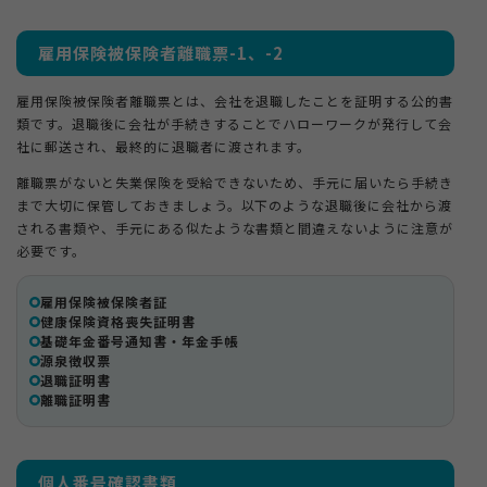
雇用保険被保険者離職票-1、-2
雇用保険被保険者離職票とは、会社を退職したことを証明する公的書
類です。退職後に会社が手続きすることでハローワークが発行して会
社に郵送され、最終的に退職者に渡されます。
離職票がないと失業保険を受給できないため、手元に届いたら手続き
まで大切に保管しておきましょう。以下のような退職後に会社から渡
される書類や、手元にある似たような書類と間違えないように注意が
必要です。
雇用保険被保険者証
健康保険資格喪失証明書
基礎年金番号通知書・年金手帳
源泉徴収票
退職証明書
離職証明書
個人番号確認書類