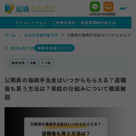
シミュレーション
ご利用の流れ
社会保険給付金とは
ホーム
もらえる給付金ラボ
公務員の傷病手当金はいつからもらえる
＋
給付金がいくらもらえるか知りたい方
2026.07.29
傷病手当金について
＋
給付金サポートをご検討中の方
健康保険
休職
うつ病
公務員の傷病手当金はいつからもらえる？退職
＋
評判・口コミ
後も貰う方法は？受給の仕組みについて徹底解
説
＋
給付金がもらえる転職支援を活用する方
＋
1年以上ご通院を続けている方