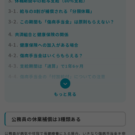
3.
休職期間中の給与支給（80％支給）
3-1.
給与の8割が補償される「分限休職」
3-2.
この期間も「傷病手当金」は原則もらえない？
4.
共済組合と健康保険の関係
4-1.
健康保険への加入がある場合
4-2.
傷病手当金はいくらもらえる？
4-3.
支給期間は「通算」で1年6ヶ月
4-4.
傷病手当金の「付加給付」についての注意
5.
退職後ももらえる？「傷病手当金の継続給付」
もっと見る
5-1.
継続給付を受けるための必須条件
5-2.
退職後の注意点
公務員の休業補償は3種類ある
6.
よくある質問（Q&A）
6-1.
Q. うつ病などのメンタル疾患でももらえますか？
公務員が病気や怪我で長期療養に入る場合、いきなり傷病手当金を申