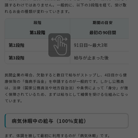
請するわけではありません。一般的に、以下の3段階を経て、受け取
6-2.
Q. 休職中にアルバイトをしてもいいですか？
れるお金の種類が変わっていきます。
6-3.
Q. 失業保険（雇用保険）と同時にもらえますか？
段階
期間の目安
6-4.
Q. 土日や祝日も支給対象になりますか？
第1段階
最初の90日間
第2段階
91日目〜最大3年
第3段階
給与が止まった後
民間企業の場合、欠勤すると数日で給与がストップし、4日目から健
康保険の「傷病手当金」を申請するのが一般的です。しかし公務員
は、法律（国家公務員法や地方自治法）や条例によって「身分」が強
く保障されているため、まずは給与として補償を受ける仕組みになっ
ています。
病気休暇中の給与（100％支給）
まず、体調を崩して最初に利用するのが「病気休暇」です。