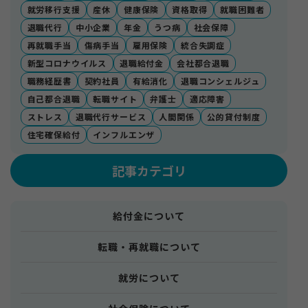
就労移行支援
産休
健康保険
資格取得
就職困難者
退職代行
中小企業
年金
うつ病
社会保障
再就職手当
傷病手当
雇用保険
統合失調症
新型コロナウイルス
退職給付金
会社都合退職
職務経歴書
契約社員
有給消化
退職コンシェルジュ
自己都合退職
転職サイト
弁護士
適応障害
ストレス
退職代行サービス
人間関係
公的貸付制度
住宅確保給付
インフルエンザ
記事カテゴリ
給付金について
転職・再就職について
就労について