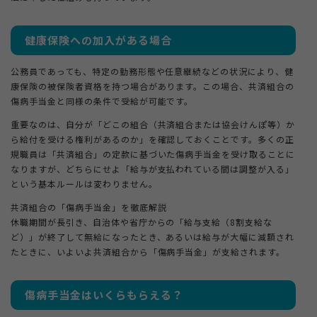
健康保険への加入がある場合
公務員であっても、特定の勤務形態や任意継続などの状況により、健
康保険の被保険者資格を持つ場合があります。この場合、共済組合の
傷病手当金と同様の条件で受給が可能です。
重要なのは、自分が「どこの組合（共済組合または協会けんぽ等）か
ら給付を受ける権利があるのか」を確認しておくことです。多くの正
規職員は「共済組合」の定款に基づいた傷病手当金を受け取ることに
なりますが、どちらにせよ「給与が支払われている間は調整が入る」
という基本ルールは変わりません。
共済組合の「傷病手当金」を徹底解説
休職期間が長引き、自治体や省庁からの「給与支給（8割支給な
ど）」が終了して無給になったとき、あるいは給与が大幅に減額され
たときに、いよいよ共済組合から「傷病手当金」が支給されます。
傷病手当金はいくらもらえる？