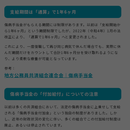
支給期間は「通算」で1年6ヶ月
傷病手当金がもらえる期間には制限があります。以前は「支給開始か
ら1年6ヶ月」という期間制限でしたが、2022年（令和4年）1月の法
改正により、「通算で1年6ヶ月」へと変更されました。
これにより、一度復職して再び同じ病気で休んだ場合でも、実際に休
んだ期間だけをカウントして合計1年6ヶ月分を受け取れるようにな
り、より柔軟な療養が可能となっています。
参考：
地方公務員共済組合連合会｜傷病手当金
傷病手当金の「付加給付」についての注意
以前は多くの共済組合において、法定の傷病手当金に上乗せして支給
される「傷病手当金付加金」という独自の制度がありました。しか
し、近年の財政状況の変化に伴い、多くの組合でこの付加給付制度は
廃止、あるいは停止されています。