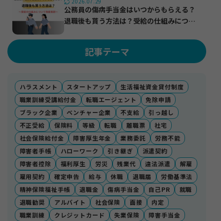
2026.07.29
公務員の傷病手当金はいつからもらえる？
退職後も貰う方法は？受給の仕組みについ
て徹底解説
記事テーマ
ハラスメント
スタートアップ
生活福祉資金貸付制度
職業訓練受講給付金
転職エージェント
免除申請
ブラック企業
ベンチャー企業
不支給
引っ越し
不正受給
保険料
等級
転職
離職票
社宅
社会保険給付金
障害厚生年金
業務委託
労務不能
障害者手帳
ハローワーク
引き継ぎ
派遣契約
障害者控除
福利厚生
労災
残業代
違法派遣
解雇
雇用契約
確定申告
給与
休職
退職届
労働基準法
精神保険福祉手帳
退職金
傷病手当金
自己PR
就職
退職勧奨
アルバイト
社会保険
面接
内定
職業訓練
クレジットカード
失業保険
障害手当金