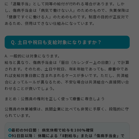
に「退職手当」として同等の給付が行われる場合があります。しか
し、傷病手当金は「病気で働けない人」のためのもので、失業保険は
「健康ですぐに働ける人」のためのものです。制度の目的が正反対で
あるため、併用はできない仕組みになっています。
Q. 土日や祝日も支給対象になりますか？
A. 一般的には対象になります。
給与と異なり、傷病手当金は「暦日（カレンダー上の日数）」で計算
されます。そのため、土日や祝日、年末年始であっても、療養中であ
れば支給対象日数に含まれまれるケースが多いです。ただし、共済組
合によってルールが異なるため、不安な場合は共済組合へ直接問い合
わせることが良いでしょう。
まとめ：公務員の権利を正しく使って療養に専念しよう
公務員の休業補償は、民間企業に比べても非常に手厚く、段階的に守
られています。
最初の90日間： 病気休暇で給与を100%確保
91日目以降： 休職による「8割給与」または「傷病手当金」で