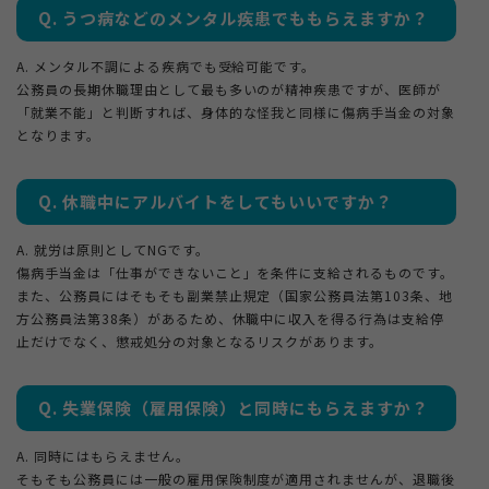
Q. うつ病などのメンタル疾患でももらえますか？
A. メンタル不調による疾病でも受給可能です。
公務員の長期休職理由として最も多いのが精神疾患ですが、医師が
「就業不能」と判断すれば、身体的な怪我と同様に傷病手当金の対象
となります。
Q. 休職中にアルバイトをしてもいいですか？
A. 就労は原則としてNGです。
傷病手当金は「仕事ができないこと」を条件に支給されるものです。
また、公務員にはそもそも副業禁止規定（国家公務員法第103条、地
方公務員法第38条）があるため、休職中に収入を得る行為は支給停
止だけでなく、懲戒処分の対象となるリスクがあります。
Q. 失業保険（雇用保険）と同時にもらえますか？
A. 同時にはもらえません。
そもそも公務員には一般の雇用保険制度が適用されませんが、退職後