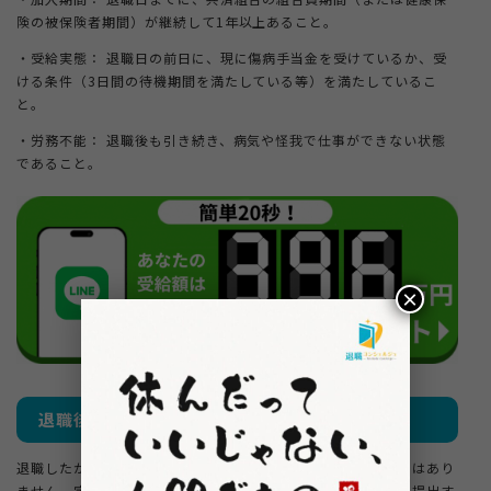
険の被保険者期間）が継続して1年以上あること。
・受給実態： 退職日の前日に、現に傷病手当金を受けているか、受
ける条件（3日間の待機期間を満たしている等）を満たしているこ
と。
・労務不能： 退職後も引き続き、病気や怪我で仕事ができない状態
であること。
×
退職後の注意点
退職したからといって、勝手にお金が振り込まれ続けるわけではあり
ません。定期的に医師の診断書を添えて、共済組合へ申請書を提出す