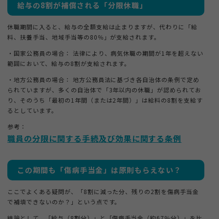
給与の8割が補償される「分限休職」
休職期間に入ると、給与の全額支給は止まりますが、代わりに「給
料、扶養手当、地域手当等の80％」が支給されます。
・国家公務員の場合： 法律により、病気休職の期間が1年を超えない
範囲において、給与の8割が支給されます。
・地方公務員の場合： 地方公務員法に基づき各自治体の条例で定め
られていますが、多くの自治体で「3年以内の休職」が認められてお
り、そのうち「最初の1年間（または2年間）」は給料の8割を支給す
るとしています。
参考：
職員の分限に関する手続及び効果に関する条例
この期間も「傷病手当金」は原則もらえない？
ここでよくある疑問が、「8割に減った分、残りの2割を傷病手当金
で補填できないのか？」という点です。
結論として、「給与（8割分）」と「傷病手当金（約67％分）」を比