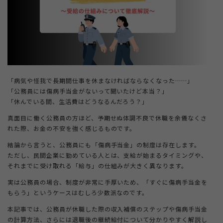
＋
法人ご担当者・インフルエンサーの方
＋
もらえる給付金ラボ
「病気や怪我で長期間仕事を休まなければならなくなった……」
「公務員には傷病手当金がないって聞いたけど本当？」
＋
「休んでいる間、生活費はどうなるんだろう？」
退職コンシェルジュについて
真面目に働く公務員の方ほど、予期せぬ体調不良で休職を余儀なくさ
れた際、お金の不安を強く感じるものです。
結論から言うと、公務員にも「傷病手当金」の制度は存在します。
ただし、民間企業に勤めている人とは、支給が始まるタイミングや、
それまでに受け取れる「給与」の仕組みが大きく異なります。
実は公務員の場合、制度が非常に手厚いため、「すぐに傷病手当金を
もらう」というケースはむしろ少数派なのです。
本記事では、公務員が休職した際の収入補償のステップや傷病手当金
の計算方法、さらには退職後の継続給付について分かりやすく解説し