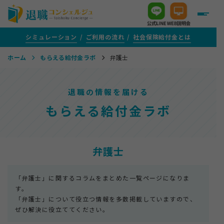
シミュレーション
ご利用の流れ
社会保険給付金とは
ホーム
もらえる給付金ラボ
弁護士
＋
給付金がいくらもらえるか知りたい方
退職の情報を届ける
＋
給付金サポートをご検討中の方
もらえる給付金ラボ
＋
評判・口コミ
弁護士
＋
給付金がもらえる転職支援を活用する方
「弁護士」に関するコラムをまとめた一覧ページになりま
す。
「弁護士」について役立つ情報を多数掲載していますので、
ぜひ解決に役立ててください。
＋
1年以上ご通院を続けている方