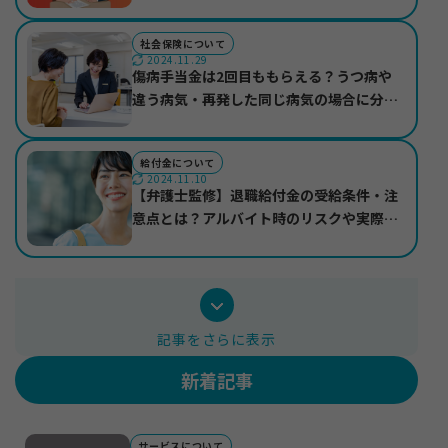
社会保険について
2024.11.29
傷病手当金は2回目ももらえる？うつ病や
違う病気・再発した同じ病気の場合に分け
て紹介
お知らせ
給付金について
2024.11.10
サイトマップ
【弁護士監修】退職給付金の受給条件・注
プライバシーポリシー
意点とは？アルバイト時のリスクや実際の
個人情報の取り扱いについて
受給事例も紹介
記事をさらに表示
新着記事
サービスについて