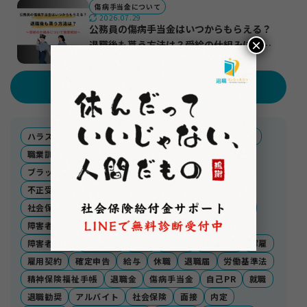
傷病手当金について
2026.07.29
公務員の傷病手当金はいつからもらえる？
×
退職後も貰う方法は？受給の仕組みについ
て徹底解説
記事テーマ
ハラスメント
スタートアップ
生活福祉資金貸付制度
職業訓練受講給付金
転職エージェント
免除申請
ブラック企業
ベンチャー企業
不支給
引っ越し
不正受給
保険料
等級
転職
離職票
社宅
社会保険給付金
障害厚生年金
業務委託
労務不能
障害者手帳
ハローワーク
引き継ぎ
派遣契約
障害者控除
福利厚生
労災
残業代
違法派遣
解雇
雇用契約
確定申告
給与
休職
退職届
労働基準法
精神保険福祉手帳
退職金
傷病手当金
自己PR
就職
退職勧奨
アルバイト
社会保険
面接
内定