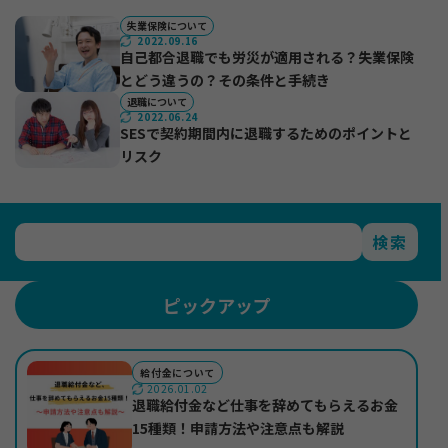
失業保険について
2022.09.16
＋
法人ご担当者・インフルエンサーの方
自己都合退職でも労災が適用される？失業保険
とどう違うの？その条件と手続き
退職について
2022.06.24
＋
もらえる給付金ラボ
SESで契約期間内に退職するためのポイントと
リスク
＋
退職コンシェルジュについて
検索
ピックアップ
給付金について
2026.01.02
退職給付金など仕事を辞めてもらえるお金
15種類！申請方法や注意点も解説