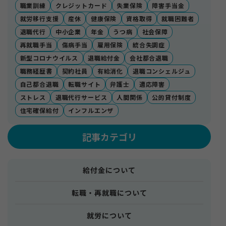
職業訓練
クレジットカード
失業保険
障害手当金
就労移行支援
産休
健康保険
資格取得
就職困難者
退職代行
中小企業
年金
うつ病
社会保障
再就職手当
傷病手当
雇用保険
統合失調症
新型コロナウイルス
退職給付金
会社都合退職
職務経歴書
契約社員
有給消化
退職コンシェルジュ
自己都合退職
転職サイト
弁護士
適応障害
ストレス
退職代行サービス
人間関係
公的貸付制度
住宅確保給付
インフルエンザ
記事カテゴリ
給付金について
転職・再就職について
就労について