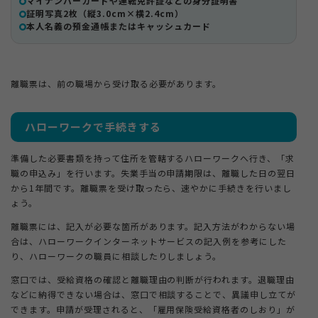
マイナンバーカードや運転免許証などの身分証明書
証明写真2枚（縦3.0cm×横2.4cm）
本人名義の預金通帳またはキャッシュカード
離職票は、前の職場から受け取る必要があります。
ハローワークで手続きする
準備した必要書類を持って住所を管轄するハローワークへ行き、「求
職の申込み」を行います。失業手当の申請期限は、離職した日の翌日
から1年間です。離職票を受け取ったら、速やかに手続きを行いまし
ょう。
離職票には、記入が必要な箇所があります。記入方法がわからない場
合は、ハローワークインターネットサービスの記入例を参考にした
り、ハローワークの職員に相談したりしましょう。
窓口では、受給資格の確認と離職理由の判断が行われます。退職理由
などに納得できない場合は、窓口で相談することで、異議申し立てが
できます。申請が受理されると、「雇用保険受給資格者のしおり」が