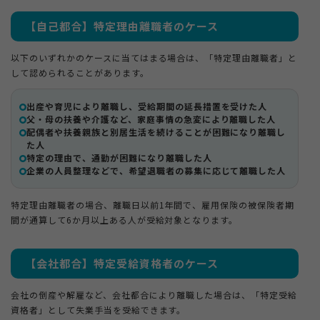
【自己都合】特定理由離職者のケース
以下のいずれかのケースに当てはまる場合は、「特定理由離職者」と
して認められることがあります。
出産や育児により離職し、受給期間の延長措置を受けた人
父・母の扶養や介護など、家庭事情の急変により離職した人
配偶者や扶養親族と別居生活を続けることが困難になり離職し
た人
特定の理由で、通勤が困難になり離職した人
企業の人員整理などで、希望退職者の募集に応じて離職した人
特定理由離職者の場合、離職日以前1年間で、雇用保険の被保険者期
間が通算して6か月以上ある人が受給対象となります。
【会社都合】特定受給資格者のケース
会社の倒産や解雇など、会社都合により離職した場合は、「特定受給
資格者」として失業手当を受給できます。