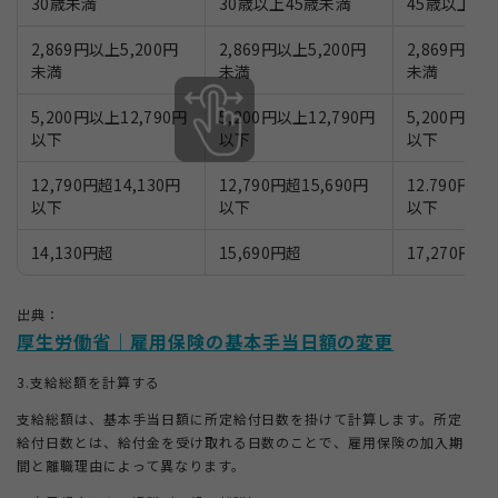
30歳未満
30歳以上45歳未満
45歳以上6
2,869円以上5,200円
2,869円以上5,200円
2,869円以上
未満
未満
未満
5,200円以上12,790円
5,200円以上12,790円
5,200円以上
以下
以下
以下
12,790円超14,130円
12,790円超15,690円
12.790円超1
以下
以下
以下
14,130円超
15,690円超
17,270円超
出典：
厚生労働省｜雇用保険の基本手当日額の変更
3.支給総額を計算する
支給総額は、基本手当日額に所定給付日数を掛けて計算します。所定
給付日数とは、給付金を受け取れる日数のことで、雇用保険の加入期
間と離職理由によって異なります。