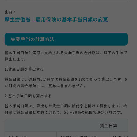
出典：
厚生労働省｜雇用保険の基本手当日額の変更
失業手当の計算方法
基本手当日額と実際に支給される失業手当の合計額は、以下の手順で
算出します。
1.賃金日額を算出する
賃金日額は、退職前6か月間の賃金総額を180で割って算出します。6
か月間の賃金総額には、賞与は含まれません。
2.基本手当日額を算出する
基本手当日額は、算出した賃金日額に給付率を掛けて算出します。給
付率は賃金日額と年齢に応じて、50〜80%の範囲で決定されます。
賃金日額