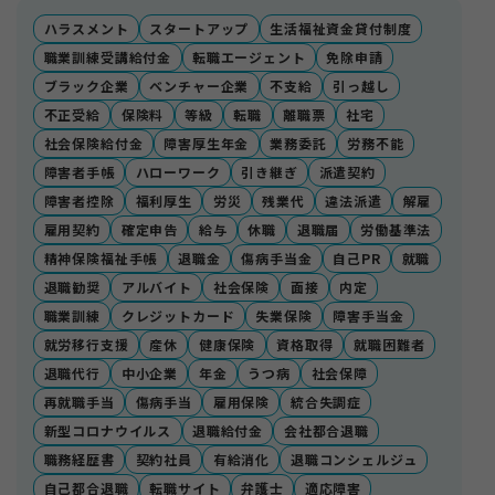
ハラスメント
スタートアップ
生活福祉資金貸付制度
職業訓練受講給付金
転職エージェント
免除申請
ブラック企業
ベンチャー企業
不支給
引っ越し
不正受給
保険料
等級
転職
離職票
社宅
社会保険給付金
障害厚生年金
業務委託
労務不能
障害者手帳
ハローワーク
引き継ぎ
派遣契約
障害者控除
福利厚生
労災
残業代
違法派遣
解雇
雇用契約
確定申告
給与
休職
退職届
労働基準法
精神保険福祉手帳
退職金
傷病手当金
自己PR
就職
退職勧奨
アルバイト
社会保険
面接
内定
職業訓練
クレジットカード
失業保険
障害手当金
就労移行支援
産休
健康保険
資格取得
就職困難者
退職代行
中小企業
年金
うつ病
社会保障
再就職手当
傷病手当
雇用保険
統合失調症
新型コロナウイルス
退職給付金
会社都合退職
職務経歴書
契約社員
有給消化
退職コンシェルジュ
自己都合退職
転職サイト
弁護士
適応障害