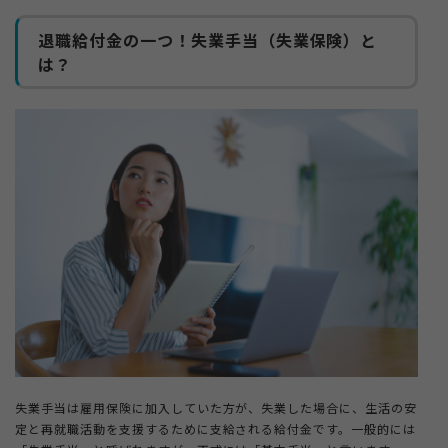
4-5.
失業手当の給付が開始する
退職給付金の一つ！失業手当（失業保険）と
5.
まとめ
は？
失業手当は雇用保険に加入していた方が、失業した場合に、生活の安
定と再就職活動を支援するために支給される給付金です。一般的には