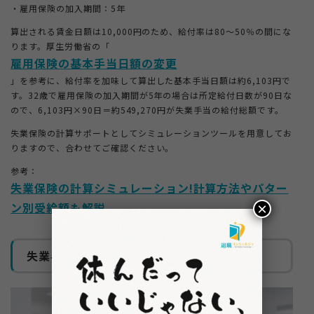
・雇用保険の加入期間：5年
算出される賃金日額は10,000円のため、給付率は80〜50％の間にな
ります。厚生労働省の「
雇用保険の基本手当日額の変更
」を参考に、給付率を加味して算出した基本手当日額は約6,103円で
す。32歳で雇用保険の加入期間が5年の場合は所定給付日数が90日な
ので、6,103円×90日＝約549,270円が失業手当の給付総額です。
失業保険の計算サポートとしてシミュレーションツールを用意してお
りますので、合わせてご確認ください。
参考：
失業保険の計算シミュレーション!計算方法やパター
ン別受給額も解説
×
失業手当を受け取る流れ