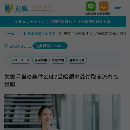
シミュレーション
ご利用の流れ
社会保険給付金とは
ホーム
もらえる給付金ラボ
失業手当の条件とは?受給額や受け取る
＋
給付金がいくらもらえるか知りたい方
2024.11.13
失業保険について
＋
給付金サポートをご検討中の方
ハローワーク
雇用保険
失業保険
退職給付金
失業手当の条件とは?受給額や受け取る流れも
＋
評判・口コミ
説明
＋
給付金がもらえる転職支援を活用する方
＋
1年以上ご通院を続けている方