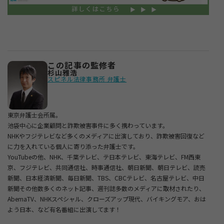
この記事の監修者
杉山雅浩
スピネル法律事務所 弁護士
東京弁護士会所属。
池袋中心に企業顧問と詐欺被害事件に多く携わっています。
NHKやフジテレビなど多くのメディアに出演しており、詐欺被害回復など
に力を入れている個人に寄り添った弁護士です。
YouTubeの他、NHK、千葉テレビ、テ日本テレビ、東海テレビ、FM西東
京、フジテレビ、共同通信社、時事通信社、朝日新聞、朝日テレビ、読売
新聞、日本経済新聞、毎日新聞、TBS、CBCテレビ、名古屋テレビ、中日
新聞その他数多くのネット記事、週刊誌多数のメディアに取材されたり、
AbemaTV、NHKスペシャル、クローズアップ現代、バイキングモア、おは
よう日本、など有名番組に出演してます！