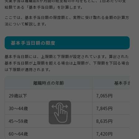
失業手当は離職前6か月間の総支給の平均をもとに、1日あたりの支
給額である「基本手当日額」を計算します。
ここでは、基本手当日額の限度額と、実際に受け取れる金額の計算方
法について解説します。
基本手当日額の限度
基本手当日額には、上限額と下限額が設定されています。算出された
基本手当日額が上限額を超える場合は上限額が、下限額を下回る場合
は下限額が適用されます。
離職時点の年齢
基本手当日
29歳以下
7,065円
30〜44歳
7,845円
45〜59歳
8,635円
60〜64歳
7,420円