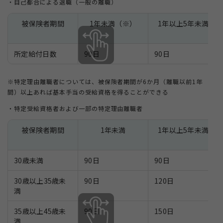
・自己都合による退職（一般の離職）
被保険者期間
1年未満（※）
1年以上5年未満
所定給付日数
90日
90日
※特定理由離職者については、被保険者期間が6か月（離職以前1年
間）以上あれば基本手当の受給資格を得ることができる
・特定受給資格者および一部の特定理由離職者
被保険者期間
1年未満
1年以上5年未満
30歳未満
90日
90日
30歳以上35歳未
90日
120日
満
35歳以上45歳未
90日
150日
満