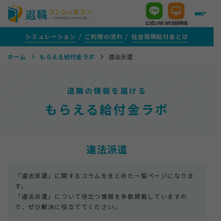
シミュレーション
ご利用の流れ
社会保険給付金とは
ホーム
もらえる給付金ラボ
違法派遣
＋
給付金がいくらもらえるか知りたい方
退職の情報を届ける
＋
給付金サポートをご検討中の方
もらえる給付金ラボ
＋
評判・口コミ
違法派遣
＋
給付金がもらえる転職支援を活用する方
「違法派遣」に関するコラムをまとめた一覧ページになりま
す。
「違法派遣」について役立つ情報を多数掲載していますの
で、ぜひ解決に役立ててください。
＋
1年以上ご通院を続けている方