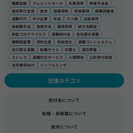
職業訓練
クレジットカード
失業保険
障害手当金
就労移行支援
産休
健康保険
資格取得
就職困難者
退職代行
中小企業
年金
うつ病
社会保障
再就職手当
傷病手当
雇用保険
統合失調症
新型コロナウイルス
退職給付金
会社都合退職
職務経歴書
契約社員
有給消化
退職コンシェルジュ
自己都合退職
転職サイト
弁護士
適応障害
ストレス
退職代行サービス
人間関係
公的貸付制度
住宅確保給付
インフルエンザ
記事カテゴリ
給付金について
転職・再就職について
就労について