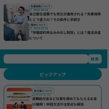
失業保険について
2022.09.16
＋
法人ご担当者・インフルエンサーの方
自己都合退職でも労災が適用される？失業保険
とどう違うの？その条件と手続き
就労について
2019.07.05
＋
もらえる給付金ラボ
「労働契約申込みみなし制度」とは？違法派遣
について
＋
退職コンシェルジュについて
検索
ピックアップ
給付金について
2026.01.02
退職給付金など仕事を辞めてもらえるお金
15種類！申請方法や注意点も解説