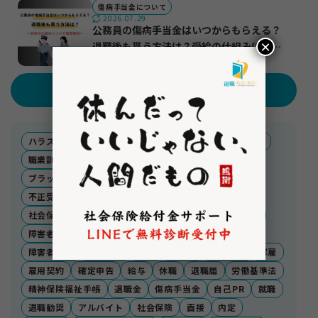
傷病手当金について
2026.07.29
公務員の傷病手当金はいつからもらえる？
×
退職後も貰う方法は？受給の仕組みについ
て徹底解説
記事テーマ
ハラスメント
スタートアップ
生活福祉資金貸付制度
職業訓練受講給付金
転職エージェント
免除申請
ブラック企業
ベンチャー企業
不支給
引っ越し
不正受給
保険料
等級
転職
離職票
社宅
社会保険給付金
障害厚生年金
業務委託
労務不能
障害者手帳
ハローワーク
引き継ぎ
派遣契約
障害者控除
福利厚生
労災
残業代
違法派遣
解雇
雇用契約
確定申告
給与
休職
退職届
労働基準法
精神保険福祉手帳
退職金
傷病手当金
自己PR
就職
退職勧奨
アルバイト
社会保険
面接
内定