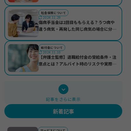
社会保険について
2024.11.29
傷病手当金は2回目ももらえる？うつ病や
違う病気・再発した同じ病気の場合に分け
て紹介
お知らせ
給付金について
2024.11.10
サイトマップ
【弁護士監修】退職給付金の受給条件・注
プライバシーポリシー
意点とは？アルバイト時のリスクや実際の
個人情報の取り扱いについて
受給事例も紹介
記事をさらに表示
新着記事
サービスについて