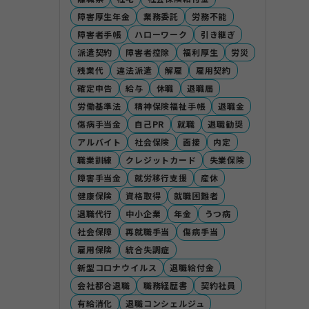
障害厚生年金
業務委託
労務不能
障害者手帳
ハローワーク
引き継ぎ
派遣契約
障害者控除
福利厚生
労災
残業代
違法派遣
解雇
雇用契約
確定申告
給与
休職
退職届
労働基準法
精神保険福祉手帳
退職金
傷病手当金
自己PR
就職
退職勧奨
アルバイト
社会保険
面接
内定
職業訓練
クレジットカード
失業保険
障害手当金
就労移行支援
産休
健康保険
資格取得
就職困難者
退職代行
中小企業
年金
うつ病
社会保障
再就職手当
傷病手当
雇用保険
統合失調症
新型コロナウイルス
退職給付金
会社都合退職
職務経歴書
契約社員
有給消化
退職コンシェルジュ