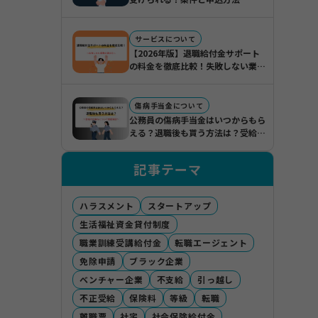
サービスについて
【2026年版】退職給付金サポート
の料金を徹底比較！失敗しない業者
の選び方
傷病手当金について
公務員の傷病手当金はいつからもら
える？退職後も貰う方法は？受給の
仕組みについて徹底解説
記事テーマ
ハラスメント
スタートアップ
生活福祉資金貸付制度
職業訓練受講給付金
転職エージェント
免除申請
ブラック企業
ベンチャー企業
不支給
引っ越し
不正受給
保険料
等級
転職
離職票
社宅
社会保険給付金