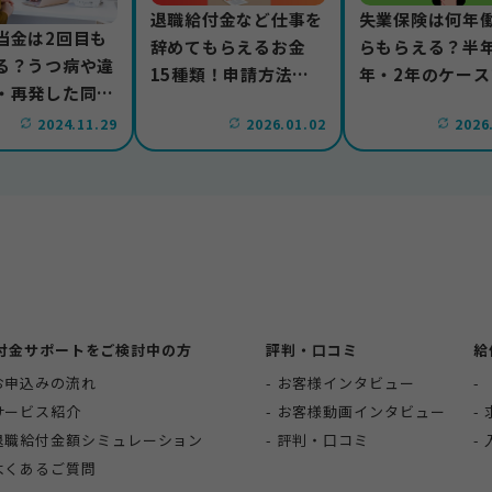
退職給付金など仕事を
失業保険は何年
当金は2回目も
辞めてもらえるお金
らもらえる？半年
る？うつ病や違
15種類！申請方法や
年・2年のケース
・再発した同じ
注意点も解説
説
場合に分けて紹
2024.11.29
2026.01.02
2026
付金サポートをご検討中の方
評判・口コミ
給
お申込みの流れ
お客様インタビュー
サービス紹介
お客様動画インタビュー
退職給付金額シミュレーション
評判・口コミ
よくあるご質問