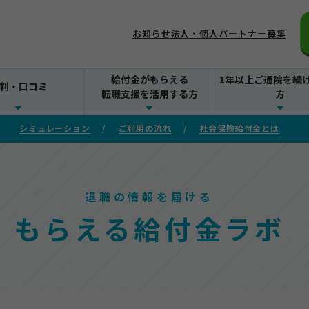
お知らせ
法人・個人パートナー募集
給付金がもらえる
1年以上ご通院を続
判・口コミ
転職支援を活用する方
方
シミュレーション
ご利用の流れ
社会保険給付金とは
退職の情報を届ける
もらえる給付金ラボ