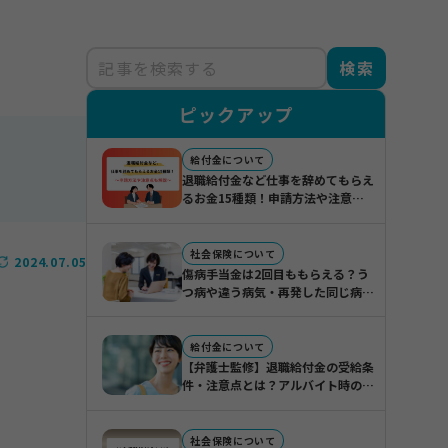
検索
ピックアップ
給付金について
退職給付金など仕事を辞めてもらえ
るお金15種類！申請方法や注意点
も解説
社会保険について
2024.07.05
傷病手当金は2回目ももらえる？う
つ病や違う病気・再発した同じ病気
の場合に分けて紹介
給付金について
【弁護士監修】退職給付金の受給条
件・注意点とは？アルバイト時のリ
スクや実際の受給事例も紹介
社会保険について