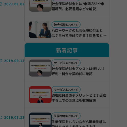
社会保険給付金とは?申請方法や申
2023.03.03
請場所、必要書類などを解説
社会保険について
ハローワークの社会保険給付金と
は？自分で申請できる？対象者とメ
リット・デメリット
新着記事
2019.09.13
サービスについて
社会保険給付金アシストは怪しい?
評判・料金を契約前に確認
サービスについて
退職給付金のデメリットとは？受給
する上での注意点を徹底解説
失業保険について
2019.08.23
失業保険をもらいながら職業訓練は
受けられる？条件と申込方法