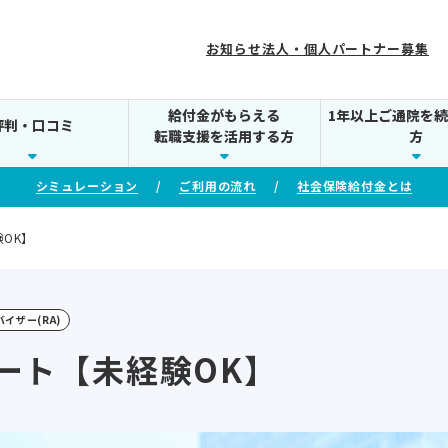
お知らせ
法人・個人パートナー募集
給付金がもらえる
1年以上ご通院を
評判・口コミ
転職支援を活用する方
方
シミュレーション
ご利用の流れ
社会保険給付金とは
OK】
イザー(RA)
ート【未経験OK】