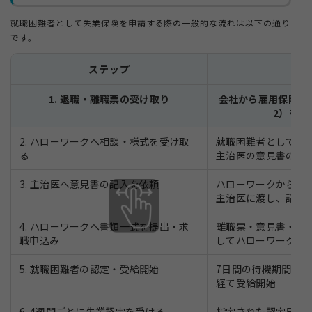
就職困難者として失業保険を申請する際の一般的な流れは以下の通り
です。
ステップ
内
1. 退職・離職票の受け取り
会社から雇用保険被
2）を受
2. ハローワークへ相談・様式を受け取
就職困難者として申
る
主治医の意見書の指
3. 主治医へ意見書の記入を依頼
ハローワークから受
主治医に渡し、記入
4. ハローワークへ書類一式を提出・求
離職票・意見書・本
職申込み
してハローワークで
5. 就職困難者の認定・受給開始
7日間の待機期間終
経て受給開始
6. 4週間ごとに失業認定を受ける
指定された認定日に