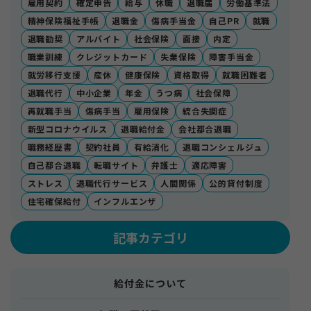
雇用契約
確定申告
給与
休職
退職届
労働基準法
精神保険福祉手帳
退職金
傷病手当金
自己PR
就職
退職勧奨
アルバイト
社会保険
面接
内定
職業訓練
クレジットカード
失業保険
障害手当金
就労移行支援
産休
健康保険
資格取得
就職困難者
退職代行
中小企業
年金
うつ病
社会保障
再就職手当
傷病手当
雇用保険
統合失調症
新型コロナウイルス
退職給付金
会社都合退職
職務経歴書
契約社員
有給消化
退職コンシェルジュ
自己都合退職
転職サイト
弁護士
適応障害
ストレス
退職代行サービス
人間関係
公的貸付制度
住宅確保給付
インフルエンザ
記事カテゴリ
給付金について