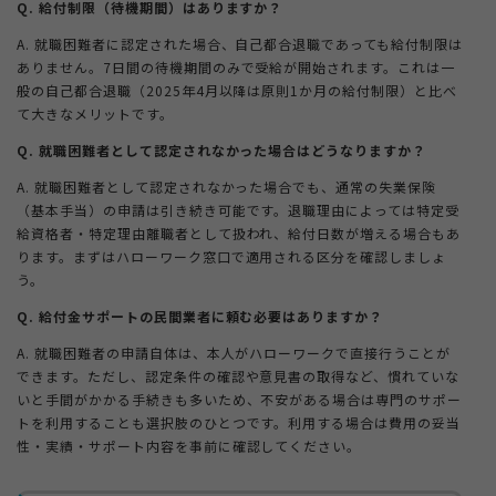
Q. 給付制限（待機期間）はありますか？
A. 就職困難者に認定された場合、自己都合退職であっても給付制限は
ありません。7日間の待機期間のみで受給が開始されます。これは一
般の自己都合退職（2025年4月以降は原則1か月の給付制限）と比べ
て大きなメリットです。
Q. 就職困難者として認定されなかった場合はどうなりますか？
A. 就職困難者として認定されなかった場合でも、通常の失業保険
（基本手当）の申請は引き続き可能です。退職理由によっては特定受
給資格者・特定理由離職者として扱われ、給付日数が増える場合もあ
ります。まずはハローワーク窓口で適用される区分を確認しましょ
う。
Q. 給付金サポートの民間業者に頼む必要はありますか？
A. 就職困難者の申請自体は、本人がハローワークで直接行うことが
できます。ただし、認定条件の確認や意見書の取得など、慣れていな
いと手間がかかる手続きも多いため、不安がある場合は専門のサポー
トを利用することも選択肢のひとつです。利用する場合は費用の妥当
性・実績・サポート内容を事前に確認してください。