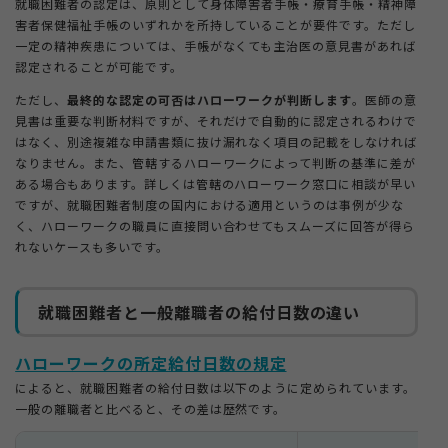
就職困難者の認定は、原則として身体障害者手帳・療育手帳・精神障
害者保健福祉手帳のいずれかを所持していることが要件です。ただし
一定の精神疾患については、手帳がなくても主治医の意見書があれば
認定されることが可能です。
ただし、
最終的な認定の可否はハローワークが判断します
。医師の意
見書は重要な判断材料ですが、それだけで自動的に認定されるわけで
はなく、別途複雑な申請書類に抜け漏れなく項目の記載をしなければ
なりません。また、管轄するハローワークによって判断の基準に差が
ある場合もあります。詳しくは管轄のハローワーク窓口に相談が早い
ですが、就職困難者制度の国内における適用というのは事例が少な
く、ハローワークの職員に直接問い合わせてもスムーズに回答が得ら
れないケースも多いです。
就職困難者と一般離職者の給付日数の違い
ハローワークの所定給付日数の規定
によると、就職困難者の給付日数は以下のように定められています。
一般の離職者と比べると、その差は歴然です。