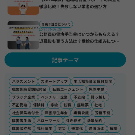
徹底比較！失敗しない業者の選び方
傷病手当金について
2026.07.29
公務員の傷病手当金はいつからもらえる？
退職後も貰う方法は？受給の仕組みについ
て徹底解説
記事テーマ
ハラスメント
スタートアップ
生活福祉資金貸付制度
職業訓練受講給付金
転職エージェント
免除申請
ブラック企業
ベンチャー企業
不支給
引っ越し
不正受給
保険料
等級
転職
離職票
社宅
社会保険給付金
障害厚生年金
業務委託
労務不能
障害者手帳
ハローワーク
引き継ぎ
派遣契約
障害者控除
福利厚生
労災
残業代
違法派遣
解雇