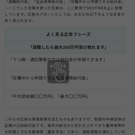
「退職給付金」「社会保険給付金」「在職中から申請できる給付金」
──こうした言葉を使った広告は、ここ数年でSNSやWEB上に急増
しています。広告のパターンとしては、おおむね以下のような文言が
多く見られます。
よく見る広告フレーズ
「退職したら最大200万円受け取れます」
「うつ病・適応障害の方は給付金が申請できます」
「在職中から申請できる社会保険給付金」
「平均受給額〇〇万円」「最大〇〇万円」
これらの広告は誇張表現を含むものもありますが、制度の中身自体は
正規の公的給付金です。毎月の給与から天引きされてきた雇用保険料
を財源とする失業保険（基本手当）であり、受給資格を満たしていれ