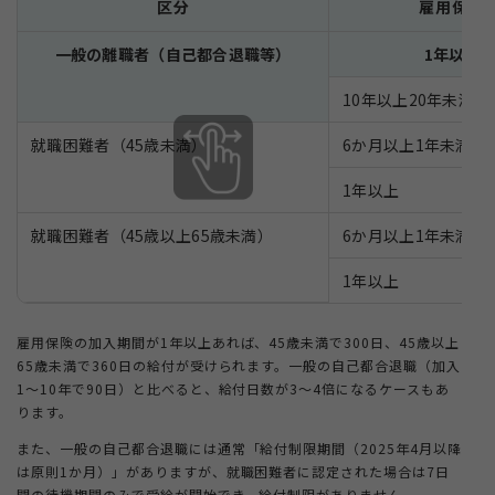
区分
雇用保険
一般の離職者（自己都合退職等）
1年以上1
10年以上20年未満
就職困難者（45歳未満）
6か月以上1年未満
1年以上
就職困難者（45歳以上65歳未満）
6か月以上1年未満
1年以上
雇用保険の加入期間が1年以上あれば、45歳未満で300日、45歳以上
65歳未満で360日の給付が受けられます。一般の自己都合退職（加入
1〜10年で90日）と比べると、給付日数が3〜4倍になるケースもあ
ります。
また、一般の自己都合退職には通常「給付制限期間（2025年4月以降
は原則1か月）」がありますが、就職困難者に認定された場合は7日
間の待機期間のみで受給が開始でき、給付制限がありません。