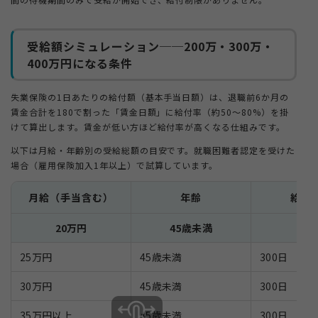
受給額シミュレーション──200万・300万・
400万円になる条件
失業保険の1日あたりの給付額（基本手当日額）は、退職前6か月の
賃金合計を180で割った「賃金日額」に給付率（約50〜80%）を掛
けて算出します。賃金が低い方ほど給付率が高くなる仕組みです。
以下は月給・年齢別の受給総額の目安です。就職困難者認定を受けた
場合（雇用保険加入1年以上）で試算しています。
月給（手当含む）
年齢
給付
20万円
45歳未満
30
25万円
45歳未満
300日
30万円
45歳未満
300日
35万円以上
45歳未満
300日