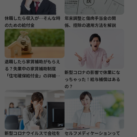
休職したら収入が…そんな時
年末調整と傷病手当金の関
のための給付金
係、控除の適用方法を解説
退職したら家賃補助がもらえ
る？失業中の家賃補助制度
新型コロナの影響で休業にな
「住宅確保給付金」の詳細と
っちゃった！給与補償はある
申請方法
の？
新型コロナウイルスで会社を
セルフメディケーションって