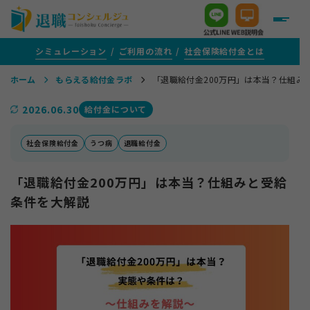
シミュレーション
ご利用の流れ
社会保険給付金とは
ホーム
もらえる給付金ラボ
「退職給付金200万円」は本当？仕組み
＋
給付金がいくらもらえるか知りたい方
2026.06.30
給付金について
＋
給付金サポートをご検討中の方
社会保険給付金
うつ病
退職給付金
「退職給付金200万円」は本当？仕組みと受給
＋
評判・口コミ
条件を大解説
＋
給付金がもらえる転職支援を活用する方
＋
1年以上ご通院を続けている方