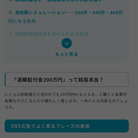
4.
受給額シミュレーション──200万・300万・400万
円になる条件
5.
就職困難者認定を受けるための手順
5-1.
主治医の意見書（ハローワーク指定様式）が必要
もっと見る
5-2.
一般的な診断書では代用不可
5-3.
最終判断はハローワーク
6.
「退職給付金200万円」って結局本当？
申請の流れ
7.
よくある質問（Q&A）
いくら公的制度だと言われても200万円ももらえる、と聞くと金額が
金額なだけになんだか疑わしく感じます。一体どんな内訳なのでしょ
8.
まとめ
うか。
SNS広告でよく見るフレーズの実態