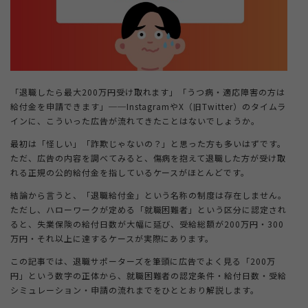
＋
法人ご担当者・インフルエンサーの方
＋
もらえる給付金ラボ
「退職したら最大200万円受け取れます」「うつ病・適応障害の方は
給付金を申請できます」──InstagramやX（旧Twitter）のタイムラ
インに、こういった広告が流れてきたことはないでしょうか。
＋
退職コンシェルジュについて
最初は「怪しい」「詐欺じゃないの？」と思った方も多いはずです。
ただ、広告の内容を調べてみると、傷病を抱えて退職した方が受け取
れる正規の公的給付金を指しているケースがほとんどです。
結論から言うと、「退職給付金」という名称の制度は存在しません。
ただし、ハローワークが定める「就職困難者」という区分に認定され
ると、失業保険の給付日数が大幅に延び、受給総額が200万円・300
万円・それ以上に達するケースが実際にあります。
この記事では、退職サポーターズを筆頭に広告でよく見る「200万
円」という数字の正体から、就職困難者の認定条件・給付日数・受給
シミュレーション・申請の流れまでをひととおり解説します。