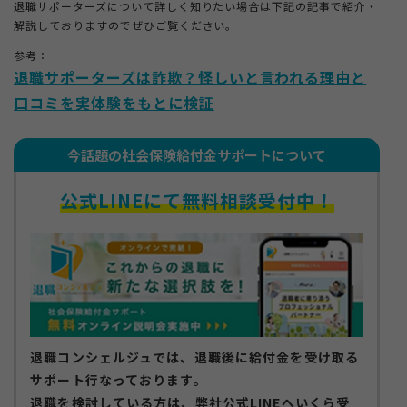
退職サポーターズについて詳しく知りたい場合は下記の記事で紹介・
解説しておりますのでぜひご覧ください。
参考：
退職サポーターズは詐欺？怪しいと言われる理由と
口コミを実体験をもとに検証
お知らせ
今話題の社会保険給付金サポートについて
サイトマップ
プライバシーポリシー
公式LINEにて無料相談受付中！
個人情報の取り扱いについて
退職コンシェルジュでは、退職後に給付金を受け取る
サポート行なっております。
退職を検討している方は、弊社公式LINEへいくら受