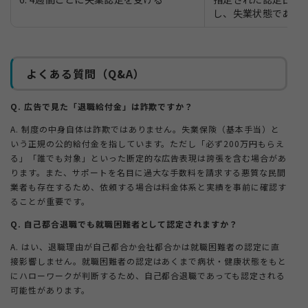
し、失業状態である
よくある質問（Q&A）
Q. 広告で見た「退職給付金」は詐欺ですか？
A. 制度の中身自体は詐欺ではありません。失業保険（基本手当）と
いう正規の公的給付金を指しています。ただし「必ず200万円もらえ
る」「誰でも対象」といった断定的な広告表現は誇張を含む場合があ
ります。また、サポートを名目に過大な手数料を請求する悪質な民間
業者も存在するため、依頼する場合は料金体系と実績を事前に確認す
ることが重要です。
Q. 自己都合退職でも就職困難者として認定されますか？
A. はい、退職理由が自己都合か会社都合かは就職困難者の認定に直
接影響しません。就職困難者の認定はあくまで病状・健康状態をもと
にハローワークが判断するため、自己都合退職であっても認定される
可能性があります。