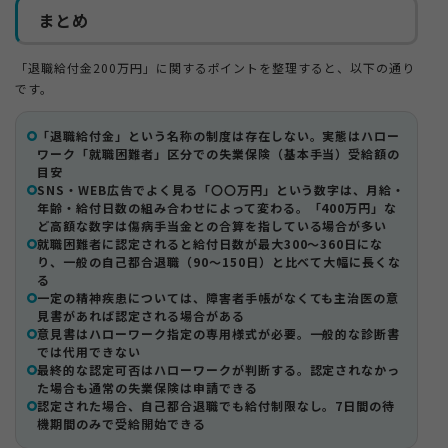
まとめ
「退職給付金200万円」に関するポイントを整理すると、以下の通り
です。
「退職給付金」という名称の制度は存在しない。実態はハロー
ワーク「就職困難者」区分での失業保険（基本手当）受給額の
目安
SNS・WEB広告でよく見る「〇〇万円」という数字は、月給・
年齢・給付日数の組み合わせによって変わる。「400万円」な
ど高額な数字は傷病手当金との合算を指している場合が多い
就職困難者に認定されると給付日数が最大300〜360日にな
り、一般の自己都合退職（90〜150日）と比べて大幅に長くな
る
一定の精神疾患については、障害者手帳がなくても主治医の意
見書があれば認定される場合がある
意見書はハローワーク指定の専用様式が必要。一般的な診断書
では代用できない
最終的な認定可否はハローワークが判断する。認定されなかっ
た場合も通常の失業保険は申請できる
認定された場合、自己都合退職でも給付制限なし。7日間の待
機期間のみで受給開始できる