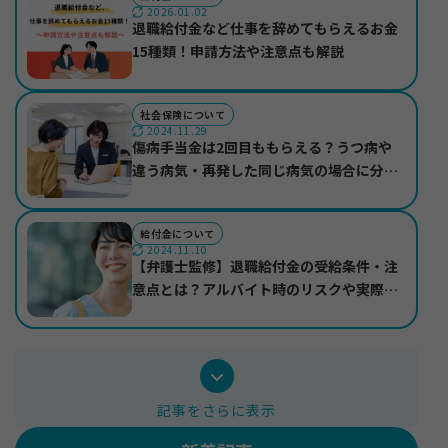
2026.01.02
退職給付金など仕事を辞めてもらえるお金
15種類！申請方法や注意点も解説
社会保険について
2024.11.29
傷病手当金は2回目ももらえる？うつ病や
違う病気・再発した同じ病気の場合に分け
て紹介
給付金について
2024.11.10
【弁護士監修】退職給付金の受給条件・注
意点とは？アルバイト時のリスクや実際の
受給事例も紹介
記事をさらに表示