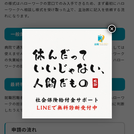
の様式はハローワークの窓口でのみ入手できるため、まず最初にハロ
ーワークへ相談し様式を受け取った上で、主治医に記入を依頼する流
れになります。
×
一般的な診断書では代用不可
病院で通常発行される「診断書」は、就職困難者認定の資料としては
使えません。意見書の作成を主治医に依頼する際は、「ハローワーク
の失業給付申請に必要な公式書類」であることを明確に伝え、ハロー
ワークの指定様式を手渡した上で依頼することが重要です。
最終判断はハローワーク
就職困難者の認定は、医師の意見書のみでは決まりません。ハローワ
ークの担当者が窓口での聞き取り内容と意見書の内容を総合的に判断
したうえで認定の可否を決定します。
申請の流れ